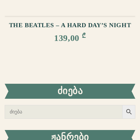
ᲙᲐᲚᲐᲗᲐᲨᲘ ᲓᲐᲛᲐᲢᲔᲑᲐ
THE BEATLES – A HARD DAY’S NIGHT
₾
139,00
ᲫᲘᲔᲑᲐ
ᲟᲐᲜᲠᲔᲑᲘ