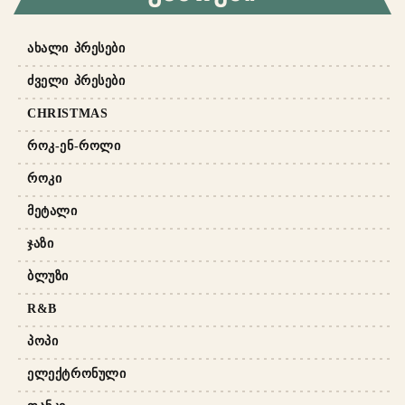
ᲐᲮᲐᲚᲘ ᲞᲠᲔᲡᲔᲑᲘ
ᲫᲕᲔᲚᲘ ᲞᲠᲔᲡᲔᲑᲘ
CHRISTMAS
ᲠᲝᲙ-ᲔᲜ-ᲠᲝᲚᲘ
ᲠᲝᲙᲘ
ᲛᲔᲢᲐᲚᲘ
ᲯᲐᲖᲘ
ᲑᲚᲣᲖᲘ
R&B
ᲞᲝᲞᲘ
ᲔᲚᲔᲥᲢᲠᲝᲜᲣᲚᲘ