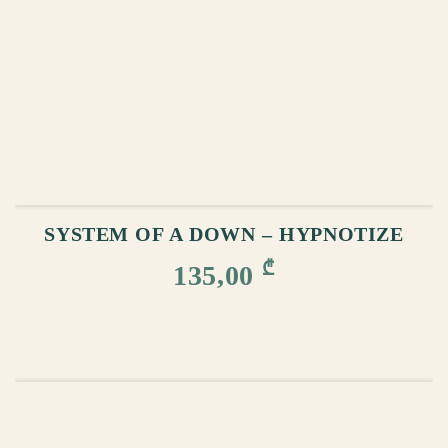
ᲙᲐᲚᲐᲗᲐᲨᲘ ᲓᲐᲛᲐᲢᲔᲑᲐ
SYSTEM OF A DOWN – HYPNOTIZE
₾
135,00