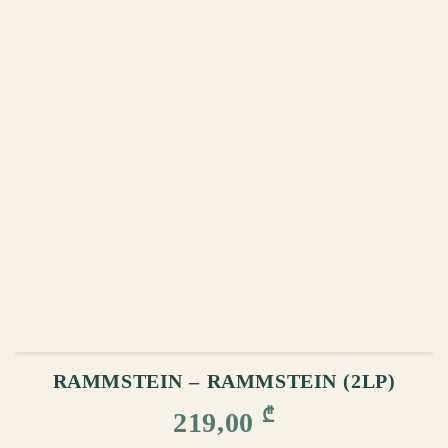
ᲙᲐᲚᲐᲗᲐᲨᲘ ᲓᲐᲛᲐᲢᲔᲑᲐ
RAMMSTEIN – RAMMSTEIN (2LP)
₾
219,00