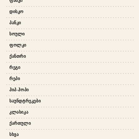
ᲤᲐᲜᲙᲘ
ᲓᲘᲡᲙᲝ
ᲞᲐᲜᲙᲘ
ᲡᲝᲣᲚᲘ
ᲤᲝᲚᲙᲘ
ᲥᲐᲜᲗᲠᲘ
ᲠᲔᲒᲘ
ᲠᲔᲞᲘ
ᲰᲘᲞ-ᲰᲝᲞᲘ
ᲡᲐᲣᲜᲓᲢᲠᲔᲙᲔᲑᲘ
ᲙᲚᲐᲡᲘᲙᲐ
ᲥᲐᲠᲗᲣᲚᲘ
ᲡᲮᲕᲐ