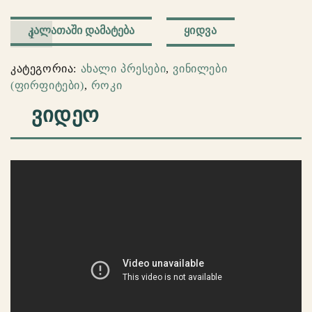
რაოდენობა:
ᲧᲘᲓᲕᲐ
ᲙᲐᲚᲐᲗᲐᲨᲘ ᲓᲐᲛᲐᲢᲔᲑᲐ
Mac
Demarco
კატეგორია:
ახალი პრესები
,
ვინილები
–
(ფირფიტები)
,
როკი
This
ᲕᲘᲓᲔᲝ
Old
Dog