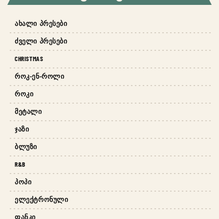
ᲐᲮᲐᲚᲘ ᲞᲠᲔᲡᲔᲑᲘ
ᲫᲕᲔᲚᲘ ᲞᲠᲔᲡᲔᲑᲘ
CHRISTMAS
ᲠᲝᲙ-ᲔᲜ-ᲠᲝᲚᲘ
ᲠᲝᲙᲘ
ᲛᲔᲢᲐᲚᲘ
ᲯᲐᲖᲘ
ᲑᲚᲣᲖᲘ
R&B
ᲞᲝᲞᲘ
ᲔᲚᲔᲥᲢᲠᲝᲜᲣᲚᲘ
ᲤᲐᲜᲙᲘ