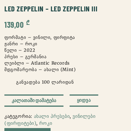
LED ZEPPELIN – LED ZEPPELIN III
₾
139,00
ფორმატი – ვინილი, ფირფიტა
ჟანრი – როკი
წელი – 2022
პრესი – გერმანია
ლეიბლი – Atlantic Records
მდგომარეობა – ახალი (Mint)
განვადება 100 ლარიდან
რაოდენობა:
ᲧᲘᲓᲕᲐ
ᲙᲐᲚᲐᲗᲐᲨᲘ ᲓᲐᲛᲐᲢᲔᲑᲐ
led
zeppelin
კატეგორია:
ახალი პრესები
,
ვინილები
-
(ფირფიტები)
,
როკი
led