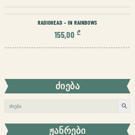
ᲙᲐᲚᲐᲗᲐᲨᲘ ᲓᲐᲛᲐᲢᲔᲑᲐ
RADIOHEAD – IN RAINBOWS
₾
155,00
ᲫᲘᲔᲑᲐ
ᲟᲐᲜᲠᲔᲑᲘ