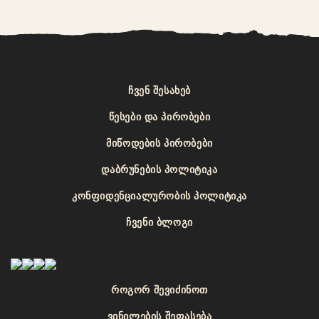
ᲩᲕᲔᲜ ᲨᲔᲡᲐᲮᲔᲑ
ᲬᲔᲡᲔᲑᲘ ᲓᲐ ᲞᲘᲠᲝᲑᲔᲑᲘ
ᲛᲘᲬᲝᲓᲔᲑᲘᲡ ᲞᲘᲠᲝᲑᲔᲑᲘ
ᲓᲐᲑᲠᲣᲜᲔᲑᲘᲡ ᲞᲝᲚᲘᲢᲘᲙᲐ
ᲙᲝᲜᲤᲘᲓᲔᲜᲪᲘᲐᲚᲣᲠᲝᲑᲘᲡ ᲞᲝᲚᲘᲢᲘᲙᲐ
ᲩᲕᲔᲜᲘ ᲑᲚᲝᲒᲘ
ᲠᲝᲒᲝᲠ ᲨᲔᲕᲘᲫᲘᲜᲝᲗ
ᲕᲘᲜᲘᲚᲔᲑᲘᲡ ᲨᲔᲤᲐᲡᲔᲑᲐ