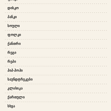
ᲓᲘᲡᲙᲝ
ᲞᲐᲜᲙᲘ
ᲡᲝᲣᲚᲘ
ᲤᲝᲚᲙᲘ
ᲥᲐᲜᲗᲠᲘ
ᲠᲔᲒᲘ
ᲠᲔᲞᲘ
ᲰᲘᲞ-ᲰᲝᲞᲘ
ᲡᲐᲣᲜᲓᲢᲠᲔᲙᲔᲑᲘ
ᲙᲚᲐᲡᲘᲙᲐ
ᲥᲐᲠᲗᲣᲚᲘ
ᲡᲮᲕᲐ