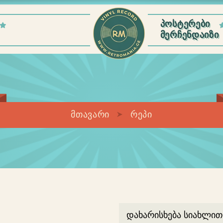
ᲞᲝᲡᲢᲔᲠᲔᲑᲘ
ᲛᲔᲠᲩᲔᲜᲓᲐᲘᲖᲘ
მთავარი
რეპი