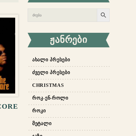
ᲟᲐᲜᲠᲔᲑᲘ
ᲐᲮᲐᲚᲘ ᲞᲠᲔᲡᲔᲑᲘ
ᲫᲕᲔᲚᲘ ᲞᲠᲔᲡᲔᲑᲘ
CHRISTMAS
ᲐᲢᲔᲑᲐ
ᲠᲝᲙ-ᲔᲜ-ᲠᲝᲚᲘ
CORE
ᲠᲝᲙᲘ
ᲛᲔᲢᲐᲚᲘ