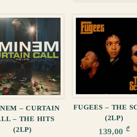
ᲙᲐᲚᲐᲗᲐᲨᲘ ᲓᲐᲛ
ᲚᲐᲗᲐᲨᲘ ᲓᲐᲛᲐᲢᲔᲑᲐ
FUGEES – THE S
NEM – CURTAIN
(2LP)
LL – THE HITS
(2LP)
₾
139,00