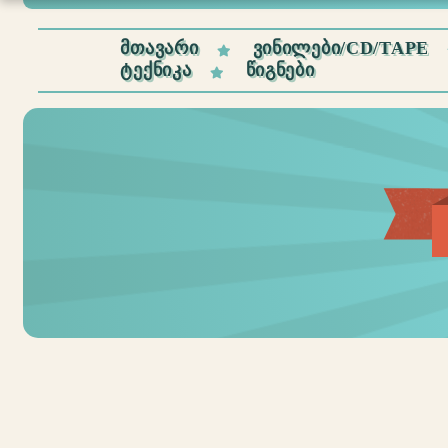
ᲛᲗᲐᲕᲐᲠᲘ
ᲕᲘᲜᲘᲚᲔᲑᲘ/CD/TAPE
ᲢᲔᲥᲜᲘᲙᲐ
ᲬᲘᲒᲜᲔᲑᲘ