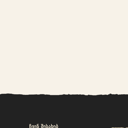
ᲩᲕᲔᲜ ᲨᲔᲡᲐᲮᲔᲑ