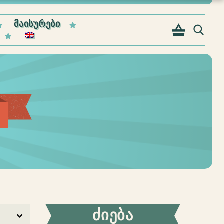
ᲛᲐᲘᲡᲣᲠᲔᲑᲘ
ᲫᲘᲔᲑᲐ