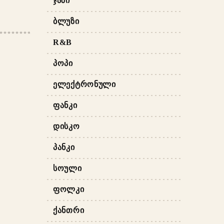
ᲯᲐᲖᲘ
ᲑᲚᲣᲖᲘ
R&B
ᲞᲝᲞᲘ
ᲔᲚᲔᲥᲢᲠᲝᲜᲣᲚᲘ
ᲤᲐᲜᲙᲘ
ᲓᲘᲡᲙᲝ
ᲞᲐᲜᲙᲘ
ᲡᲝᲣᲚᲘ
ᲤᲝᲚᲙᲘ
ᲥᲐᲜᲗᲠᲘ