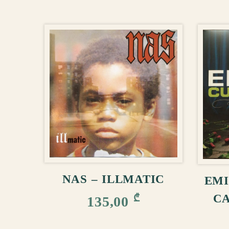
ᲙᲐᲚᲐᲗᲐᲨᲘ ᲓᲐᲛᲐᲢᲔᲑᲐ
ᲙᲐ
NAS – ILLMATIC
EMI
CA
₾
135,00