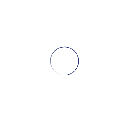
ᲐᲒᲕ
ᲜᲣ ᲥᲐᲚᲔᲑᲡᲐᲪ
ᲨᲐᲕᲘ ᲖᲦᲕᲘᲡ Მ
ᲐᲜᲐᲙᲚᲔᲑ
ოცნებებთან იყავით 
ხდება ანუ შავი ზღვ