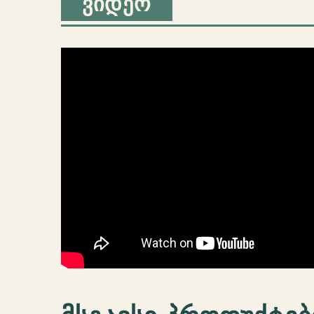
ᲕᲘᲓᲔᲝ