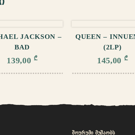
ი
ᲚᲐᲗᲐᲨᲘ ᲓᲐᲛᲐᲢᲔᲑᲐ
ᲙᲐᲚᲐᲗᲐᲨᲘ ᲓᲐᲛ
HAEL JACKSON –
QUEEN – INNU
BAD
(2LP)
₾
₾
139,00
145,00
შოურუმი მუშაობს