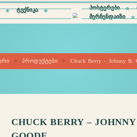
ᲞᲝᲡᲢᲔᲠᲔᲑᲘ
E
ᲢᲔᲥᲜᲘᲙᲐ
ᲛᲔᲠᲩᲔᲜᲓᲐᲘᲖᲘ
არი
პროდუქტები
Chuck Berry – Johnny B.
CHUCK BERRY – JOHNNY 
GOODE