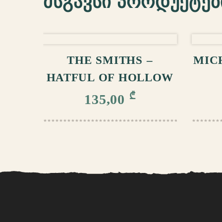
მსგავსი პროდუქტებ
ᲙᲐᲚᲐᲗᲐᲨᲘ ᲓᲐᲛᲐᲢᲔᲑᲐ
ᲙᲐ
THE SMITHS –
MIC
HATFUL OF HOLLOW
₾
135,00