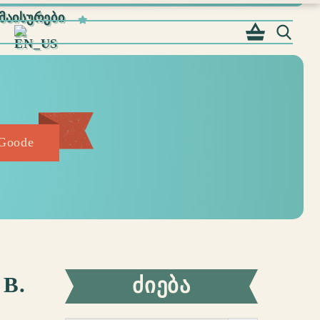
ᲛᲐᲘᲡᲣᲠᲔᲑᲘ
 Goode
B.
ᲫᲘᲔᲑᲐ