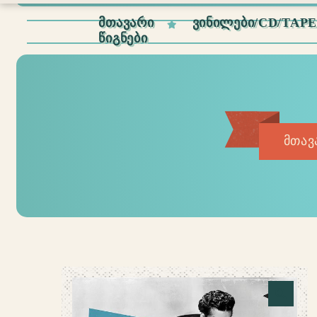
ᲛᲗᲐᲕᲐᲠᲘ
ᲕᲘᲜᲘᲚᲔᲑᲘ/CD/TAP
ᲬᲘᲒᲜᲔᲑᲘ
მთავ