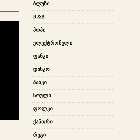
ᲑᲚᲣᲖᲘ
R&B
ᲞᲝᲞᲘ
ᲔᲚᲔᲥᲢᲠᲝᲜᲣᲚᲘ
ᲤᲐᲜᲙᲘ
ᲓᲘᲡᲙᲝ
ᲞᲐᲜᲙᲘ
ᲡᲝᲣᲚᲘ
ᲤᲝᲚᲙᲘ
ᲥᲐᲜᲗᲠᲘ
ᲠᲔᲒᲘ