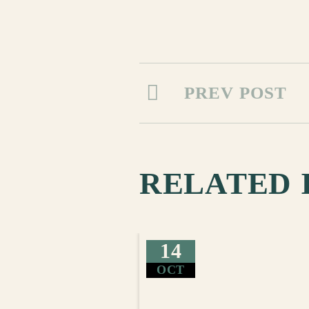
PREV POST
RELATED 
14
OCT