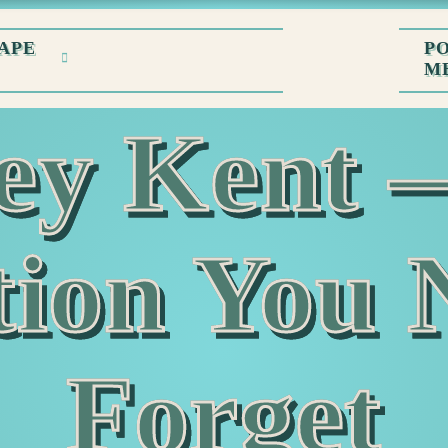
APE
P
M
cey Kent 
ion You 
Forget