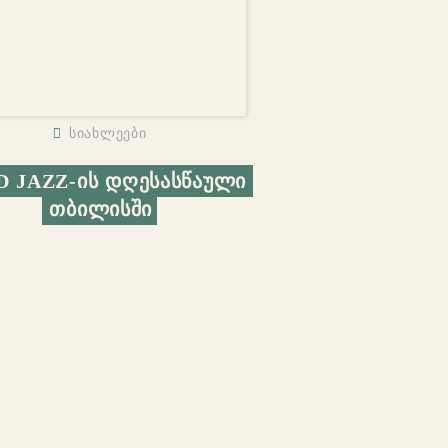
სიახლეები
D JAZZ-ᲘᲡ ᲓᲦᲔᲡᲐᲡᲬᲐᲣᲚᲘ 
ᲗᲑᲘᲚᲘᲡᲨᲘ
Contact Us