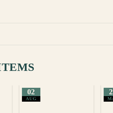
ITEMS
02
2
AUG
M