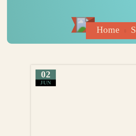
Home
S
02
JUN