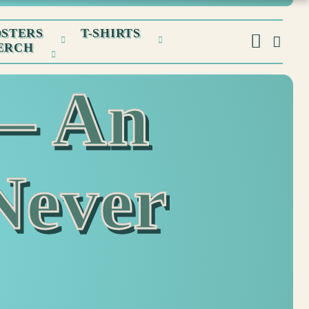
OSTERS
T-SHIRTS
ERCH
— An
Never