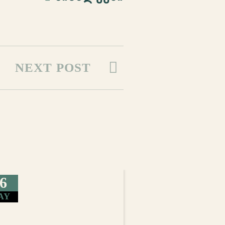
NEXT POST
6
AY