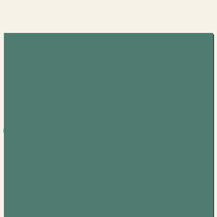
Various
– Soul
Men