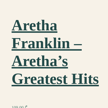
Aretha
Franklin –
Aretha’s
Greatest Hits
109,00
₾