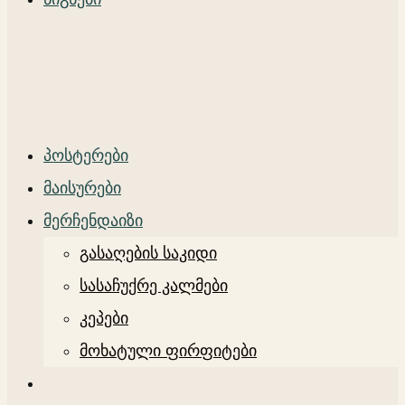
პოსტერები
მაისურები
მერჩენდაიზი
გასაღების საკიდი
სასაჩუქრე კალმები
კეპები
მოხატული ფირფიტები