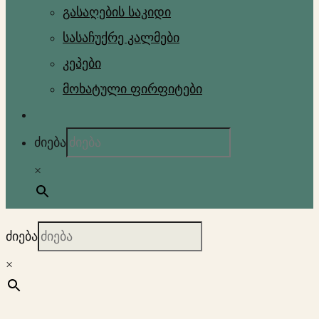
გასაღების საკიდი
სასაჩუქრე კალმები
კეპები
მოხატული ფირფიტები
ძიება
×
ძიება
×