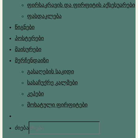
ფირსაკრავის და ფირფიტის აქსესუარები
ფასდაკლება
წიგნები
პოსტერები
მაისურები
მერჩენდაიზი
გასაღების საკიდი
სასაჩუქრე კალმები
კეპები
მოხატული ფირფიტები
ძიება