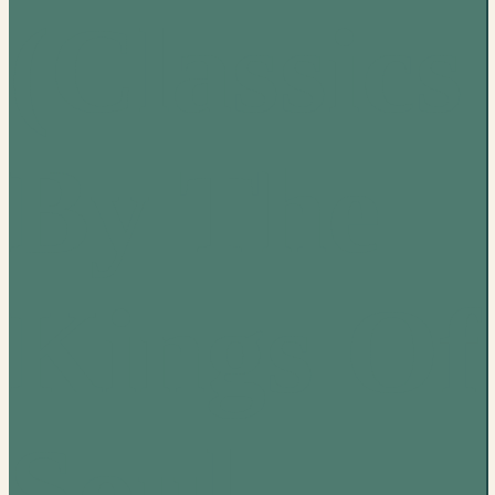
(Classics
By The
Kings Of
Soul