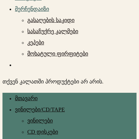
მერჩენდაიზი
გასაღების საკიდი
სასაჩუქრე კალმები
კეპები
მოხატული ფირფიტები
თქვენ კალათში პროდუქტები არ არის.
მთავარი
ვინილები/CD/TAPE
ვინილები
CD დისკები