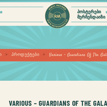
ᲞᲝᲡᲢᲔᲠᲔᲑᲘ
ᲛᲔᲠᲩᲔᲜᲓᲐᲘᲖᲘ
ი
პროდუქტები
Various – Guardians Of The Gal
VARIOUS – GUARDIANS OF THE GAL