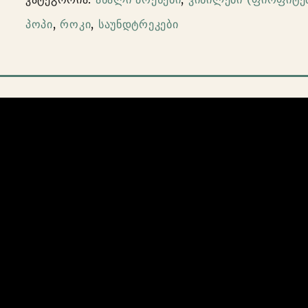
–
პოპი
,
როკი
,
საუნდტრეკები
Guardians
Of
The
Galaxy
Vol.
2