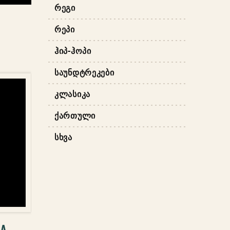
ᲠᲔᲒᲘ
ᲠᲔᲞᲘ
ᲰᲘᲞ-ᲰᲝᲞᲘ
ᲡᲐᲣᲜᲓᲢᲠᲔᲙᲔᲑᲘ
ᲙᲚᲐᲡᲘᲙᲐ
ᲥᲐᲠᲗᲣᲚᲘ
ᲡᲮᲕᲐ
ᲐᲢᲔᲑᲐ
NA