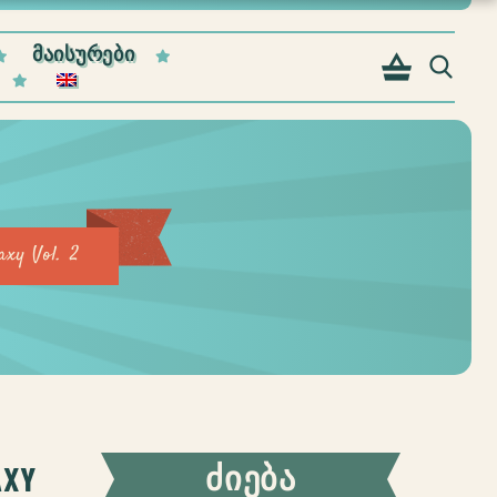
ᲛᲐᲘᲡᲣᲠᲔᲑᲘ
axy Vol. 2
AXY
ᲫᲘᲔᲑᲐ