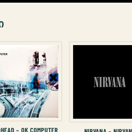
ი
ᲚᲐᲗᲐᲨᲘ ᲓᲐᲛᲐᲢᲔᲑᲐ
ᲙᲐᲚᲐᲗᲐᲨᲘ ᲓᲐᲛ
OHEAD – OK COMPUTER
NIRVANA – NIRVA