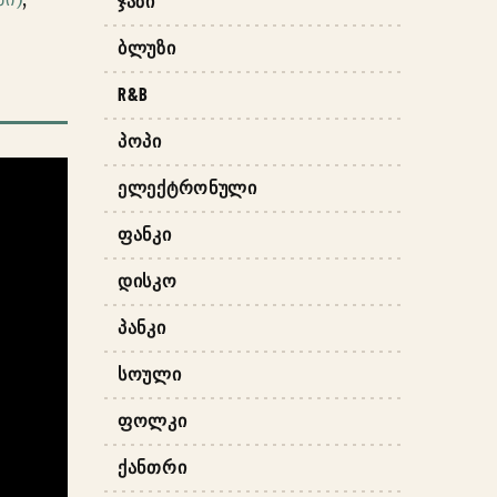
ᲯᲐᲖᲘ
ᲑᲚᲣᲖᲘ
R&B
ᲞᲝᲞᲘ
ᲔᲚᲔᲥᲢᲠᲝᲜᲣᲚᲘ
ᲤᲐᲜᲙᲘ
ᲓᲘᲡᲙᲝ
ᲞᲐᲜᲙᲘ
ᲡᲝᲣᲚᲘ
ᲤᲝᲚᲙᲘ
ᲥᲐᲜᲗᲠᲘ