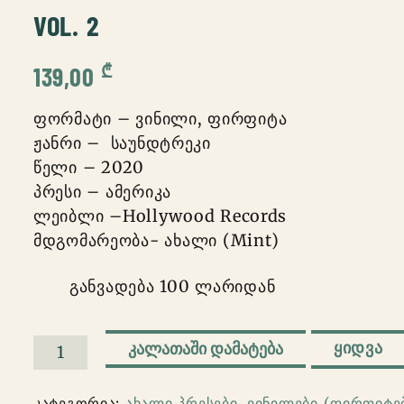
VOL. 2
₾
139,00
ფორმატი – ვინილი, ფირფიტა
ჟანრი – საუნდტრეკი
წელი – 2020
პრესი – ამერიკა
ლეიბლი –Hollywood Records
მდგომარეობა- ახალი (Mint)
განვადება 100 ლარიდან
ᲧᲘᲓᲕᲐ
ᲙᲐᲚᲐᲗᲐᲨᲘ ᲓᲐᲛᲐᲢᲔᲑᲐ
რაოდენობა:
Various
კატეგორია:
ახალი პრესები
,
ვინილები (ფირფიტე