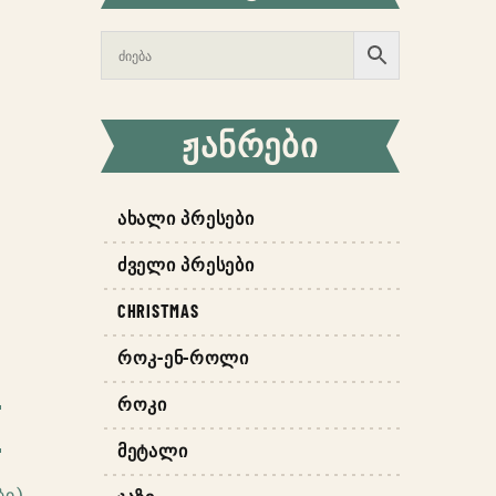
ᲟᲐᲜᲠᲔᲑᲘ
ᲐᲮᲐᲚᲘ ᲞᲠᲔᲡᲔᲑᲘ
ᲫᲕᲔᲚᲘ ᲞᲠᲔᲡᲔᲑᲘ
CHRISTMAS
ᲠᲝᲙ-ᲔᲜ-ᲠᲝᲚᲘ
ᲠᲝᲙᲘ
ᲛᲔᲢᲐᲚᲘ
ბი)
,