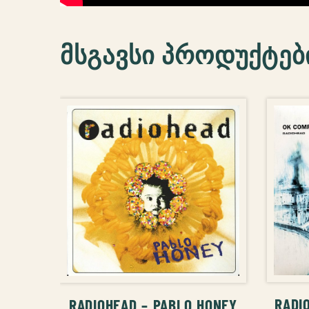
მსგავსი პროდუქტებ
ᲙᲐ
ᲙᲐᲚᲐᲗᲐᲨᲘ ᲓᲐᲛᲐᲢᲔᲑᲐ
RADI
RADIOHEAD – PABLO HONEY