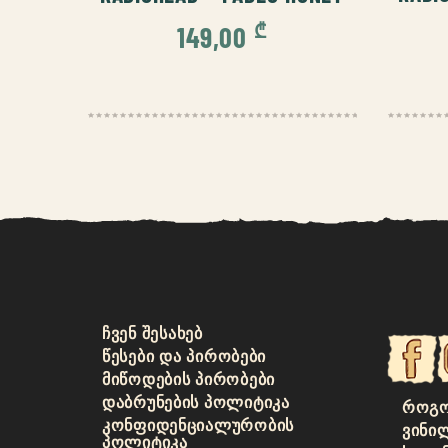
₾
149,00
ᲩᲕᲔᲜ ᲨᲔᲡᲐᲮᲔᲑ
ᲬᲔᲡᲔᲑᲘ ᲓᲐ ᲞᲘᲠᲝᲑᲔᲑᲘ
ᲛᲘᲬᲝᲓᲔᲑᲘᲡ ᲞᲘᲠᲝᲑᲔᲑᲘ
ᲓᲐᲑᲠᲣᲜᲔᲑᲘᲡ ᲞᲝᲚᲘᲢᲘᲙᲐ
ᲠᲝᲒᲝ
ᲙᲝᲜᲤᲘᲓᲔᲜᲪᲘᲐᲚᲣᲠᲝᲑᲘᲡ
ᲕᲘᲜᲘ
ᲞᲝᲚᲘᲢᲘᲙᲐ