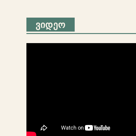
ᲕᲘᲓᲔᲝ