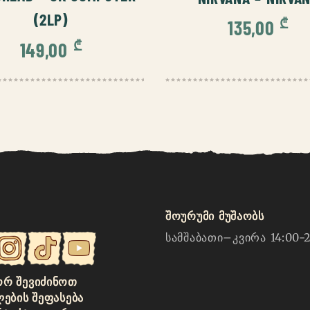
(2LP)
₾
135,00
₾
149,00
შოურუმი მუშაობს
სამშაბათი–კვირა 14:00-2
Რ ᲨᲔᲕᲘᲫᲘᲜᲝᲗ
ᲚᲔᲑᲘᲡ ᲨᲔᲤᲐᲡᲔᲑᲐ