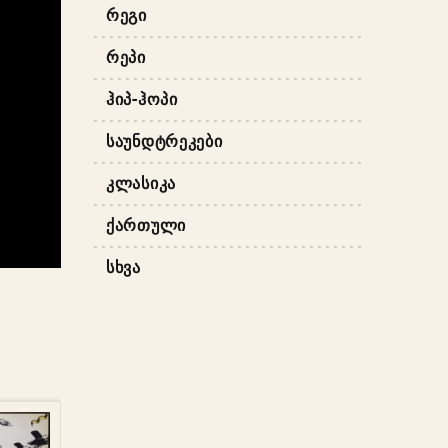
ᲠᲔᲒᲘ
ᲠᲔᲞᲘ
ᲰᲘᲞ-ᲰᲝᲞᲘ
ᲡᲐᲣᲜᲓᲢᲠᲔᲙᲔᲑᲘ
ᲙᲚᲐᲡᲘᲙᲐ
ᲥᲐᲠᲗᲣᲚᲘ
ᲡᲮᲕᲐ