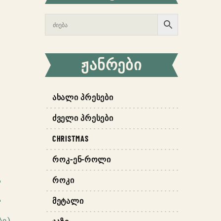
ᲟᲐᲜᲠᲔᲑᲘ
ᲐᲮᲐᲚᲘ ᲞᲠᲔᲡᲔᲑᲘ
ᲫᲕᲔᲚᲘ ᲞᲠᲔᲡᲔᲑᲘ
CHRISTMAS
ᲠᲝᲙ-ᲔᲜ-ᲠᲝᲚᲘ
ᲠᲝᲙᲘ
ᲛᲔᲢᲐᲚᲘ
ბი)
,