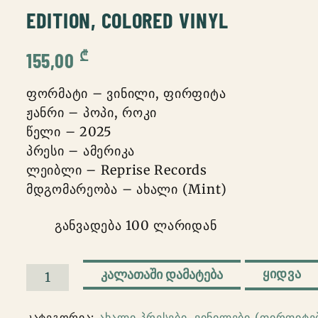
EDITION, COLORED VINYL
₾
155,00
ფორმატი – ვინილი, ფირფიტა
ჟანრი – პოპი, როკი
წელი – 2025
პრესი – ამერიკა
ლეიბლი – Reprise Records
მდგომარეობა – ახალი (Mint)
განვადება 100 ლარიდან
ᲧᲘᲓᲕᲐ
ᲙᲐᲚᲐᲗᲐᲨᲘ ᲓᲐᲛᲐᲢᲔᲑᲐ
რაოდენობა:
Various
კატეგორია:
ახალი პრესები
,
ვინილები (ფირფიტე