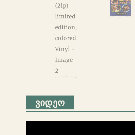
ᲕᲘᲓᲔᲝ