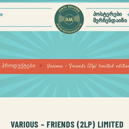
ᲞᲝᲡᲢᲔᲠᲔᲑᲘ
ᲛᲔᲠᲩᲔᲜᲓᲐᲘᲖᲘ
პროდუქტები
Various ‎– Friends (2lp) limited editio
VARIOUS ‎– FRIENDS (2LP) LIMITED