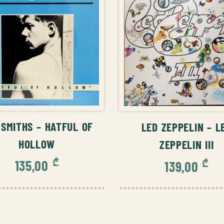
ᲚᲐᲗᲐᲨᲘ ᲓᲐᲛᲐᲢᲔᲑᲐ
ᲙᲐᲚᲐᲗᲐᲨᲘ ᲓᲐᲛ
 SMITHS – HATFUL OF
LED ZEPPELIN – L
HOLLOW
ZEPPELIN III
₾
₾
135,00
139,00