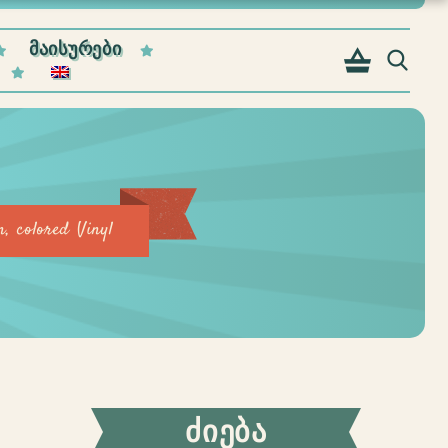
ᲛᲐᲘᲡᲣᲠᲔᲑᲘ
n, colored Vinyl
ᲫᲘᲔᲑᲐ