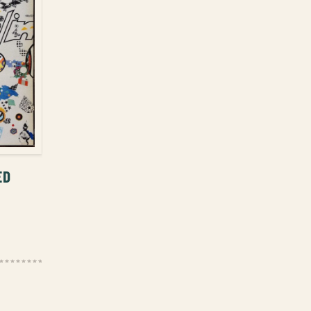
ᲐᲢᲔᲑᲐ
ED