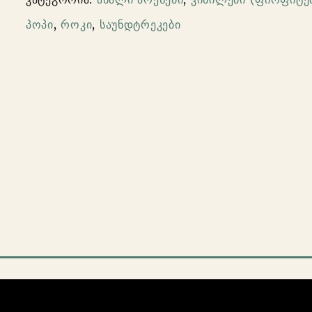
‎–
პოპი
,
როკი
,
საუნდტრეკები
Friends
(2lp)
limited
edition,
colored
Vinyl