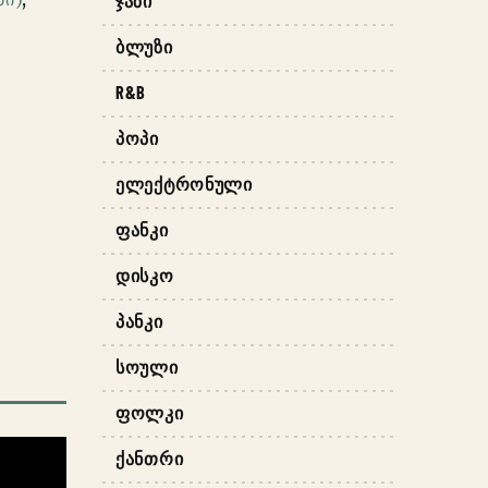
ᲯᲐᲖᲘ
ᲑᲚᲣᲖᲘ
R&B
ᲞᲝᲞᲘ
ᲔᲚᲔᲥᲢᲠᲝᲜᲣᲚᲘ
ᲤᲐᲜᲙᲘ
ᲓᲘᲡᲙᲝ
ᲞᲐᲜᲙᲘ
ᲡᲝᲣᲚᲘ
ᲤᲝᲚᲙᲘ
ᲥᲐᲜᲗᲠᲘ