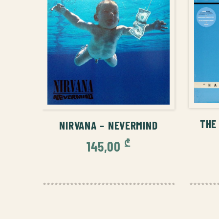
ᲙᲐ
ᲙᲐᲚᲐᲗᲐᲨᲘ ᲓᲐᲛᲐᲢᲔᲑᲐ
THE
NIRVANA – NEVERMIND
₾
145,00