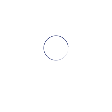
ᲙᲐᲚᲐᲗᲐᲨᲘ ᲓᲐᲛᲐᲢᲔᲑᲐ