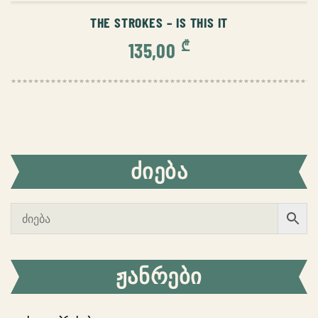
THE STROKES – IS THIS IT
₾
135,00
ᲫᲘᲔᲑᲐ
ᲟᲐᲜᲠᲔᲑᲘ