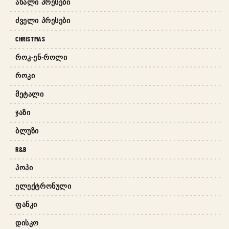
ᲐᲮᲐᲚᲘ ᲞᲠᲔᲡᲔᲑᲘ
ᲫᲕᲔᲚᲘ ᲞᲠᲔᲡᲔᲑᲘ
CHRISTMAS
ᲠᲝᲙ-ᲔᲜ-ᲠᲝᲚᲘ
ᲠᲝᲙᲘ
ᲛᲔᲢᲐᲚᲘ
ᲯᲐᲖᲘ
ᲑᲚᲣᲖᲘ
R&B
ᲞᲝᲞᲘ
ᲔᲚᲔᲥᲢᲠᲝᲜᲣᲚᲘ
ᲤᲐᲜᲙᲘ
ᲓᲘᲡᲙᲝ