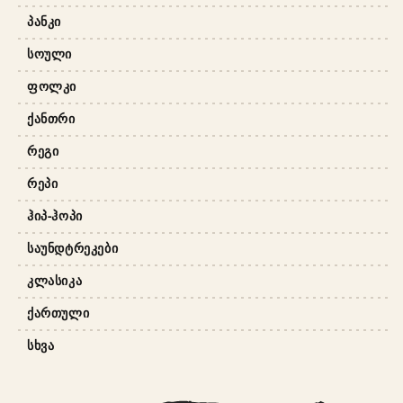
ᲞᲐᲜᲙᲘ
ᲡᲝᲣᲚᲘ
ᲤᲝᲚᲙᲘ
ᲥᲐᲜᲗᲠᲘ
ᲠᲔᲒᲘ
ᲠᲔᲞᲘ
ᲰᲘᲞ-ᲰᲝᲞᲘ
ᲡᲐᲣᲜᲓᲢᲠᲔᲙᲔᲑᲘ
ᲙᲚᲐᲡᲘᲙᲐ
ᲥᲐᲠᲗᲣᲚᲘ
ᲡᲮᲕᲐ