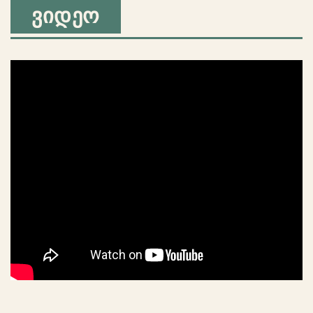
ᲕᲘᲓᲔᲝ