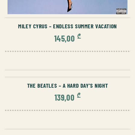
ᲙᲐᲚᲐᲗᲐᲨᲘ ᲓᲐᲛᲐᲢᲔᲑᲐ
MILEY CYRUS – ENDLESS SUMMER VACATION
₾
145,00
ᲙᲐᲚᲐᲗᲐᲨᲘ ᲓᲐᲛᲐᲢᲔᲑᲐ
THE BEATLES – A HARD DAY’S NIGHT
₾
139,00
ᲙᲐᲚᲐᲗᲐᲨᲘ ᲓᲐᲛᲐᲢᲔᲑᲐ