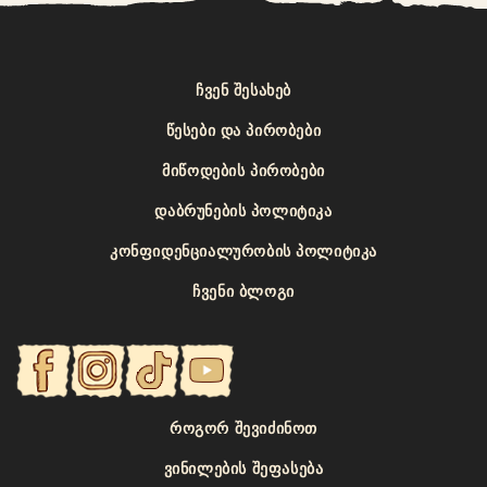
ᲩᲕᲔᲜ ᲨᲔᲡᲐᲮᲔᲑ
ᲬᲔᲡᲔᲑᲘ ᲓᲐ ᲞᲘᲠᲝᲑᲔᲑᲘ
ᲛᲘᲬᲝᲓᲔᲑᲘᲡ ᲞᲘᲠᲝᲑᲔᲑᲘ
ᲓᲐᲑᲠᲣᲜᲔᲑᲘᲡ ᲞᲝᲚᲘᲢᲘᲙᲐ
ᲙᲝᲜᲤᲘᲓᲔᲜᲪᲘᲐᲚᲣᲠᲝᲑᲘᲡ ᲞᲝᲚᲘᲢᲘᲙᲐ
ᲩᲕᲔᲜᲘ ᲑᲚᲝᲒᲘ
ᲠᲝᲒᲝᲠ ᲨᲔᲕᲘᲫᲘᲜᲝᲗ
ᲕᲘᲜᲘᲚᲔᲑᲘᲡ ᲨᲔᲤᲐᲡᲔᲑᲐ