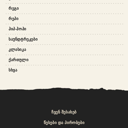
ᲠᲔᲒᲘ
ᲠᲔᲞᲘ
ᲰᲘᲞ-ᲰᲝᲞᲘ
ᲡᲐᲣᲜᲓᲢᲠᲔᲙᲔᲑᲘ
ᲙᲚᲐᲡᲘᲙᲐ
ᲥᲐᲠᲗᲣᲚᲘ
ᲡᲮᲕᲐ
ᲩᲕᲔᲜ ᲨᲔᲡᲐᲮᲔᲑ
ᲬᲔᲡᲔᲑᲘ ᲓᲐ ᲞᲘᲠᲝᲑᲔᲑᲘ