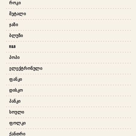
ᲠᲝᲙᲘ
ᲛᲔᲢᲐᲚᲘ
ᲯᲐᲖᲘ
ᲑᲚᲣᲖᲘ
R&B
ᲞᲝᲞᲘ
ᲔᲚᲔᲥᲢᲠᲝᲜᲣᲚᲘ
ᲤᲐᲜᲙᲘ
ᲓᲘᲡᲙᲝ
ᲞᲐᲜᲙᲘ
ᲡᲝᲣᲚᲘ
ᲤᲝᲚᲙᲘ
ᲥᲐᲜᲗᲠᲘ