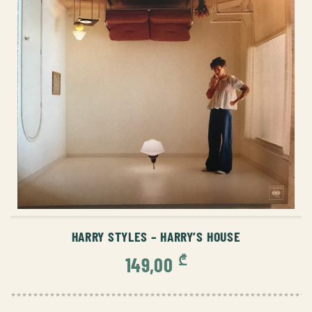
ᲙᲐᲚᲐᲗᲐᲨᲘ ᲓᲐᲛᲐᲢᲔᲑᲐ
HARRY STYLES – HARRY’S HOUSE
₾
149,00