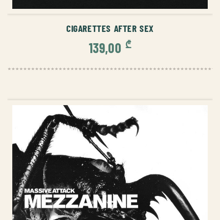
ᲙᲐᲚᲐᲗᲐᲨᲘ ᲓᲐᲛᲐᲢᲔᲑᲐ
CIGARETTES AFTER SEX
₾
139,00