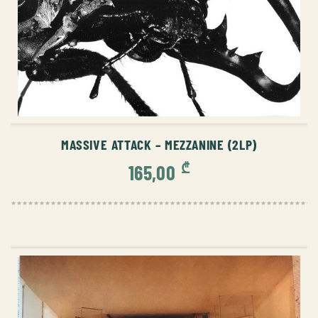
ᲙᲐᲚᲐᲗᲐᲨᲘ ᲓᲐᲛᲐᲢᲔᲑᲐ
MASSIVE ATTACK – MEZZANINE (2LP)
₾
165,00