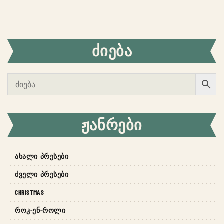
ᲫᲘᲔᲑᲐ
ᲟᲐᲜᲠᲔᲑᲘ
ᲐᲮᲐᲚᲘ ᲞᲠᲔᲡᲔᲑᲘ
ᲫᲕᲔᲚᲘ ᲞᲠᲔᲡᲔᲑᲘ
CHRISTMAS
ᲠᲝᲙ-ᲔᲜ-ᲠᲝᲚᲘ