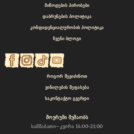
ᲛᲘᲬᲝᲓᲔᲑᲘᲡ ᲞᲘᲠᲝᲑᲔᲑᲘ
ᲓᲐᲑᲠᲣᲜᲔᲑᲘᲡ ᲞᲝᲚᲘᲢᲘᲙᲐ
ᲙᲝᲜᲤᲘᲓᲔᲜᲪᲘᲐᲚᲣᲠᲝᲑᲘᲡ ᲞᲝᲚᲘᲢᲘᲙᲐ
ᲩᲕᲔᲜᲘ ᲑᲚᲝᲒᲘ
ᲠᲝᲒᲝᲠ ᲨᲔᲕᲘᲫᲘᲜᲝᲗ
ᲕᲘᲜᲘᲚᲔᲑᲘᲡ ᲨᲔᲤᲐᲡᲔᲑᲐ
ᲡᲐᲙᲝᲜᲢᲐᲥᲢᲝ ᲒᲕᲔᲠᲓᲘ
შოურუმი მუშაობს
სამშაბათი–კვირა 14:00-21:00