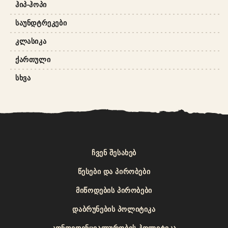
ᲰᲘᲞ-ᲰᲝᲞᲘ
ᲡᲐᲣᲜᲓᲢᲠᲔᲙᲔᲑᲘ
ᲙᲚᲐᲡᲘᲙᲐ
ᲥᲐᲠᲗᲣᲚᲘ
ᲡᲮᲕᲐ
ᲩᲕᲔᲜ ᲨᲔᲡᲐᲮᲔᲑ
ᲬᲔᲡᲔᲑᲘ ᲓᲐ ᲞᲘᲠᲝᲑᲔᲑᲘ
ᲛᲘᲬᲝᲓᲔᲑᲘᲡ ᲞᲘᲠᲝᲑᲔᲑᲘ
ᲓᲐᲑᲠᲣᲜᲔᲑᲘᲡ ᲞᲝᲚᲘᲢᲘᲙᲐ
ᲙᲝᲜᲤᲘᲓᲔᲜᲪᲘᲐᲚᲣᲠᲝᲑᲘᲡ ᲞᲝᲚᲘᲢᲘᲙᲐ