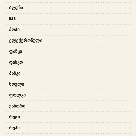
ᲑᲚᲣᲖᲘ
R&B
ᲞᲝᲞᲘ
ᲔᲚᲔᲥᲢᲠᲝᲜᲣᲚᲘ
ᲤᲐᲜᲙᲘ
ᲓᲘᲡᲙᲝ
ᲞᲐᲜᲙᲘ
ᲡᲝᲣᲚᲘ
ᲤᲝᲚᲙᲘ
ᲥᲐᲜᲗᲠᲘ
ᲠᲔᲒᲘ
ᲠᲔᲞᲘ