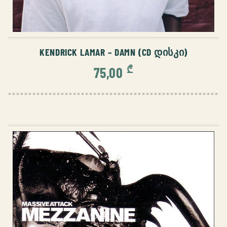
ᲙᲐᲚᲐᲗᲐᲨᲘ ᲓᲐᲛᲐᲢᲔᲑᲐ
KENDRICK LAMAR – DAMN (CD ᲓᲘᲡᲙᲘ)
₾
75,00