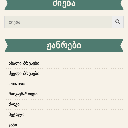
ᲫᲘᲔᲑᲐ
ᲟᲐᲜᲠᲔᲑᲘ
ᲐᲮᲐᲚᲘ ᲞᲠᲔᲡᲔᲑᲘ
ᲫᲕᲔᲚᲘ ᲞᲠᲔᲡᲔᲑᲘ
CHRISTMAS
ᲠᲝᲙ-ᲔᲜ-ᲠᲝᲚᲘ
ᲠᲝᲙᲘ
ᲛᲔᲢᲐᲚᲘ
ᲯᲐᲖᲘ