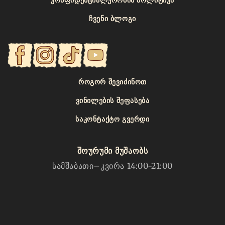
ᲩᲕᲔᲜᲘ ᲑᲚᲝᲒᲘ
ᲠᲝᲒᲝᲠ ᲨᲔᲕᲘᲫᲘᲜᲝᲗ
ᲕᲘᲜᲘᲚᲔᲑᲘᲡ ᲨᲔᲤᲐᲡᲔᲑᲐ
ᲡᲐᲙᲝᲜᲢᲐᲥᲢᲝ ᲒᲕᲔᲠᲓᲘ
შოურუმი მუშაობს
სამშაბათი–კვირა 14:00-21:00