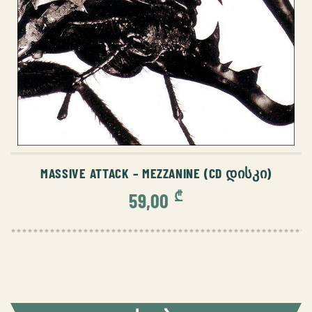
ᲙᲐᲚᲐᲗᲐᲨᲘ ᲓᲐᲛᲐᲢᲔᲑᲐ
MASSIVE ATTACK – MEZZANINE (CD ᲓᲘᲡᲙᲘ)
₾
59,00