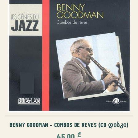
ᲙᲐᲚᲐᲗᲐᲨᲘ ᲓᲐᲛᲐᲢᲔᲑᲐ
BENNY GOODMAN – COMBOS DE REVES (CD ᲓᲘᲡᲙᲘ)
₾
45,00