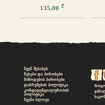
₾
135,00
ᲩᲕᲔᲜ ᲨᲔᲡᲐᲮᲔᲑ
ᲬᲔᲡᲔᲑᲘ ᲓᲐ ᲞᲘᲠᲝᲑᲔᲑᲘ
ᲛᲘᲬᲝᲓᲔᲑᲘᲡ ᲞᲘᲠᲝᲑᲔᲑᲘ
ᲓᲐᲑᲠᲣᲜᲔᲑᲘᲡ ᲞᲝᲚᲘᲢᲘᲙᲐ
ᲠᲝᲒᲝ
ᲙᲝᲜᲤᲘᲓᲔᲜᲪᲘᲐᲚᲣᲠᲝᲑᲘᲡ
ᲕᲘᲜᲘ
ᲞᲝᲚᲘᲢᲘᲙᲐ
ᲡᲐᲙᲝ
ᲩᲕᲔᲜᲘ ᲑᲚᲝᲒᲘ