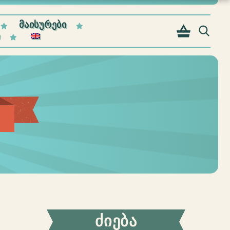
ᲛᲐᲘᲡᲣᲠᲔᲑᲘ
Ი
ᲫᲘᲔᲑᲐ