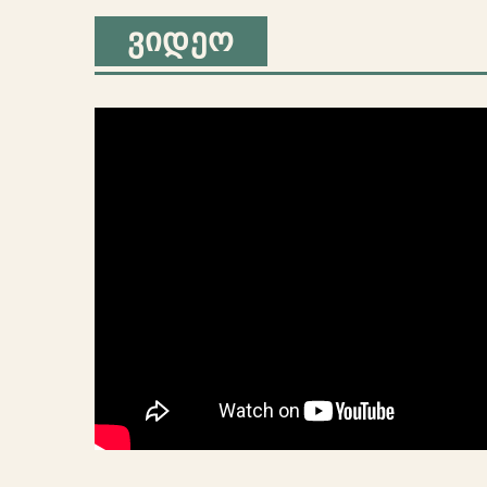
ᲕᲘᲓᲔᲝ