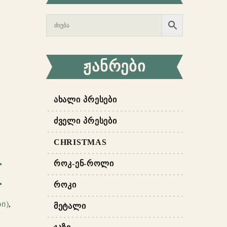
ᲟᲐᲜᲠᲔᲑᲘ
ᲐᲮᲐᲚᲘ ᲞᲠᲔᲡᲔᲑᲘ
ᲫᲕᲔᲚᲘ ᲞᲠᲔᲡᲔᲑᲘ
CHRISTMAS
ᲠᲝᲙ-ᲔᲜ-ᲠᲝᲚᲘ
ᲠᲝᲙᲘ
ი)
,
ᲛᲔᲢᲐᲚᲘ