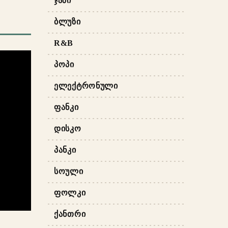
ᲯᲐᲖᲘ
ᲑᲚᲣᲖᲘ
R&B
ᲞᲝᲞᲘ
ᲔᲚᲔᲥᲢᲠᲝᲜᲣᲚᲘ
ᲤᲐᲜᲙᲘ
ᲓᲘᲡᲙᲝ
ᲞᲐᲜᲙᲘ
ᲡᲝᲣᲚᲘ
ᲤᲝᲚᲙᲘ
ᲥᲐᲜᲗᲠᲘ