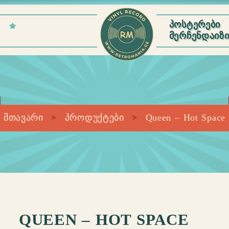
E
ᲞᲝᲡᲢᲔᲠᲔᲑᲘ
ᲛᲔᲠᲩᲔᲜᲓᲐᲘᲖ
მთავარი
პროდუქტები
Queen – Hot Space
QUEEN – HOT SPACE