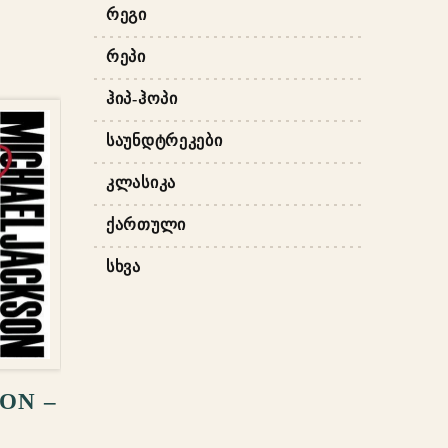
ᲠᲔᲒᲘ
ᲠᲔᲞᲘ
ᲰᲘᲞ-ᲰᲝᲞᲘ
ᲡᲐᲣᲜᲓᲢᲠᲔᲙᲔᲑᲘ
ᲙᲚᲐᲡᲘᲙᲐ
ᲥᲐᲠᲗᲣᲚᲘ
ᲡᲮᲕᲐ
ᲐᲢᲔᲑᲐ
ON –