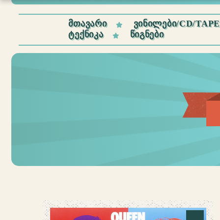
ᲛᲗᲐᲕᲐᲠᲘ
ᲕᲘᲜᲘᲚᲔᲑᲘ/CD/TAP
ᲢᲔᲥᲜᲘᲙᲐ
ᲬᲘᲒᲜᲔᲑᲘ