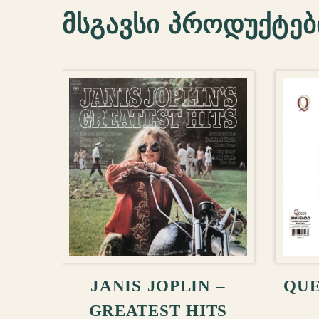
მსგავსი პროდუქტებ
ᲙᲐᲚᲐᲗᲐᲨᲘ ᲓᲐᲛᲐᲢᲔᲑᲐ
ᲙᲐ
JANIS JOPLIN –
QUE
GREATEST HITS