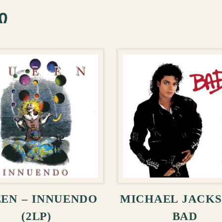
ი
ᲚᲐᲗᲐᲨᲘ ᲓᲐᲛᲐᲢᲔᲑᲐ
ᲙᲐᲚᲐᲗᲐᲨᲘ ᲓᲐᲛ
EN – INNUENDO
MICHAEL JACKS
(2LP)
BAD