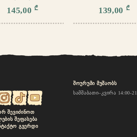
₾
₾
145,00
139,00
შოურუმი მუშაობს
სამშაბათი–კვირა 14:00-21
Რ ᲨᲔᲕᲘᲫᲘᲜᲝᲗ
ᲚᲔᲑᲘᲡ ᲨᲔᲤᲐᲡᲔᲑᲐ
ᲜᲢᲐᲥᲢᲝ ᲒᲕᲔᲠᲓᲘ