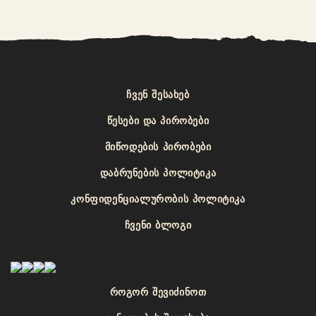
ᲩᲕᲔᲜ ᲨᲔᲡᲐᲮᲔᲑ
ᲬᲔᲡᲔᲑᲘ ᲓᲐ ᲞᲘᲠᲝᲑᲔᲑᲘ
ᲛᲘᲬᲝᲓᲔᲑᲘᲡ ᲞᲘᲠᲝᲑᲔᲑᲘ
ᲓᲐᲑᲠᲣᲜᲔᲑᲘᲡ ᲞᲝᲚᲘᲢᲘᲙᲐ
ᲙᲝᲜᲤᲘᲓᲔᲜᲪᲘᲐᲚᲣᲠᲝᲑᲘᲡ ᲞᲝᲚᲘᲢᲘᲙᲐ
ᲩᲕᲔᲜᲘ ᲑᲚᲝᲒᲘ
ᲠᲝᲒᲝᲠ ᲨᲔᲕᲘᲫᲘᲜᲝᲗ