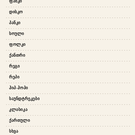
ᲤᲐᲜᲙᲘ
ᲓᲘᲡᲙᲝ
ᲞᲐᲜᲙᲘ
ᲡᲝᲣᲚᲘ
ᲤᲝᲚᲙᲘ
ᲥᲐᲜᲗᲠᲘ
ᲠᲔᲒᲘ
ᲠᲔᲞᲘ
ᲰᲘᲞ-ᲰᲝᲞᲘ
ᲡᲐᲣᲜᲓᲢᲠᲔᲙᲔᲑᲘ
ᲙᲚᲐᲡᲘᲙᲐ
ᲥᲐᲠᲗᲣᲚᲘ
ᲡᲮᲕᲐ