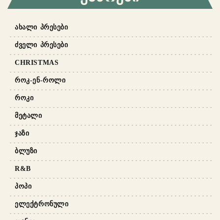
ᲐᲮᲐᲚᲘ ᲞᲠᲔᲡᲔᲑᲘ
ᲫᲕᲔᲚᲘ ᲞᲠᲔᲡᲔᲑᲘ
CHRISTMAS
ᲠᲝᲙ-ᲔᲜ-ᲠᲝᲚᲘ
ᲠᲝᲙᲘ
ᲛᲔᲢᲐᲚᲘ
ᲯᲐᲖᲘ
ᲑᲚᲣᲖᲘ
R&B
ᲞᲝᲞᲘ
ᲔᲚᲔᲥᲢᲠᲝᲜᲣᲚᲘ