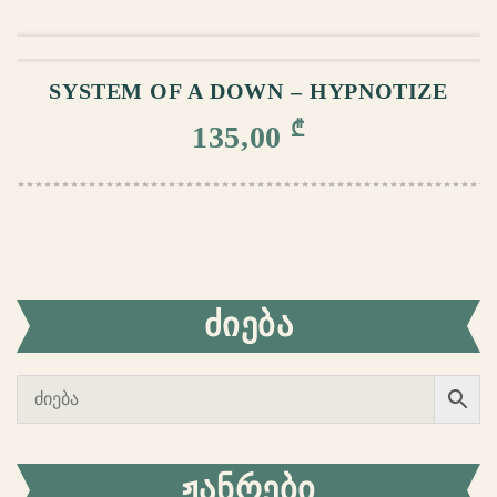
ᲙᲐᲚᲐᲗᲐᲨᲘ ᲓᲐᲛᲐᲢᲔᲑᲐ
SYSTEM OF A DOWN – HYPNOTIZE
₾
135,00
ᲫᲘᲔᲑᲐ
ᲟᲐᲜᲠᲔᲑᲘ