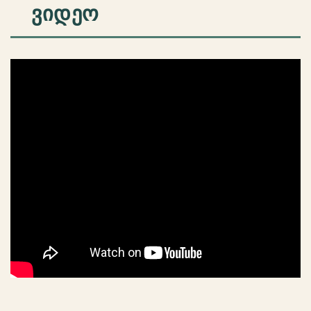
ᲕᲘᲓᲔᲝ