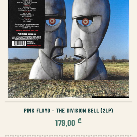
ᲙᲐᲚᲐᲗᲐᲨᲘ ᲓᲐᲛᲐᲢᲔᲑᲐ
PINK FLOYD – THE DIVISION BELL (2LP)
₾
179,00