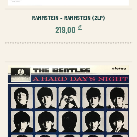
ᲙᲐᲚᲐᲗᲐᲨᲘ ᲓᲐᲛᲐᲢᲔᲑᲐ
RAMMSTEIN – RAMMSTEIN (2LP)
₾
219,00