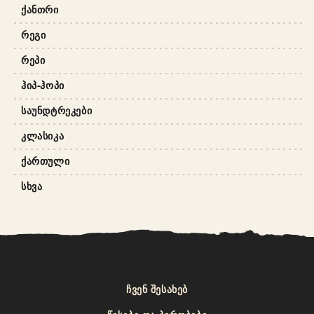
ᲥᲐᲜᲗᲠᲘ
ᲠᲔᲒᲘ
ᲠᲔᲞᲘ
ᲰᲘᲞ-ᲰᲝᲞᲘ
ᲡᲐᲣᲜᲓᲢᲠᲔᲙᲔᲑᲘ
ᲙᲚᲐᲡᲘᲙᲐ
ᲥᲐᲠᲗᲣᲚᲘ
ᲡᲮᲕᲐ
ᲩᲕᲔᲜ ᲨᲔᲡᲐᲮᲔᲑ