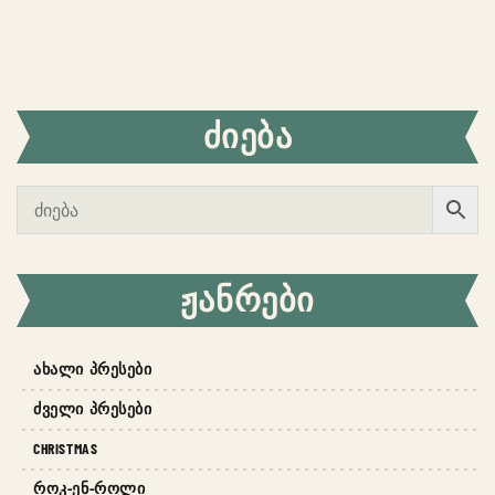
ᲫᲘᲔᲑᲐ
ᲟᲐᲜᲠᲔᲑᲘ
ᲐᲮᲐᲚᲘ ᲞᲠᲔᲡᲔᲑᲘ
ᲫᲕᲔᲚᲘ ᲞᲠᲔᲡᲔᲑᲘ
CHRISTMAS
ᲠᲝᲙ-ᲔᲜ-ᲠᲝᲚᲘ