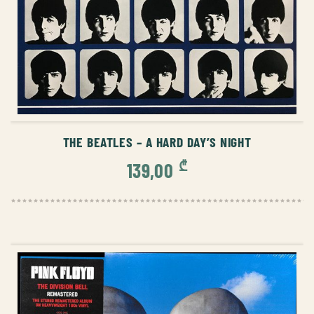
ᲙᲐᲚᲐᲗᲐᲨᲘ ᲓᲐᲛᲐᲢᲔᲑᲐ
THE BEATLES – A HARD DAY’S NIGHT
₾
139,00