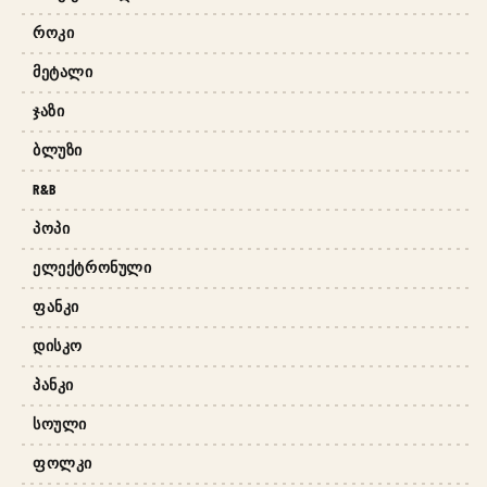
ᲠᲝᲙᲘ
ᲛᲔᲢᲐᲚᲘ
ᲯᲐᲖᲘ
ᲑᲚᲣᲖᲘ
R&B
ᲞᲝᲞᲘ
ᲔᲚᲔᲥᲢᲠᲝᲜᲣᲚᲘ
ᲤᲐᲜᲙᲘ
ᲓᲘᲡᲙᲝ
ᲞᲐᲜᲙᲘ
ᲡᲝᲣᲚᲘ
ᲤᲝᲚᲙᲘ