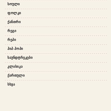
ᲡᲝᲣᲚᲘ
ᲤᲝᲚᲙᲘ
ᲥᲐᲜᲗᲠᲘ
ᲠᲔᲒᲘ
ᲠᲔᲞᲘ
ᲰᲘᲞ-ᲰᲝᲞᲘ
ᲡᲐᲣᲜᲓᲢᲠᲔᲙᲔᲑᲘ
ᲙᲚᲐᲡᲘᲙᲐ
ᲥᲐᲠᲗᲣᲚᲘ
ᲡᲮᲕᲐ