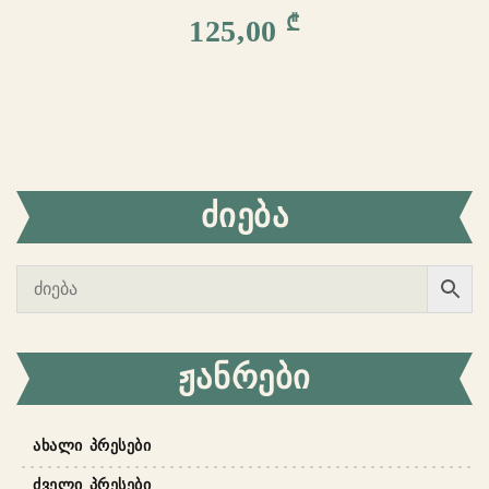
₾
125,00
ᲫᲘᲔᲑᲐ
ᲟᲐᲜᲠᲔᲑᲘ
ᲐᲮᲐᲚᲘ ᲞᲠᲔᲡᲔᲑᲘ
ᲫᲕᲔᲚᲘ ᲞᲠᲔᲡᲔᲑᲘ