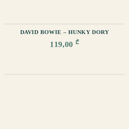
ᲙᲐᲚᲐᲗᲐᲨᲘ ᲓᲐᲛᲐᲢᲔᲑᲐ
DAVID BOWIE – HUNKY DORY
₾
119,00