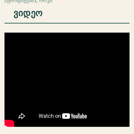
(ფირფიტები)
,
როკი
ᲕᲘᲓᲔᲝ