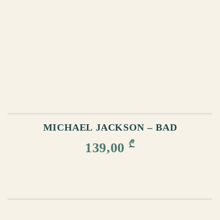
ᲙᲐᲚᲐᲗᲐᲨᲘ ᲓᲐᲛᲐᲢᲔᲑᲐ
MICHAEL JACKSON – BAD
₾
139,00