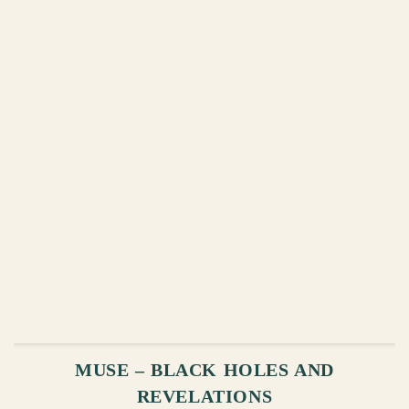
ᲙᲐᲚᲐᲗᲐᲨᲘ ᲓᲐᲛᲐᲢᲔᲑᲐ
MUSE – BLACK HOLES AND
REVELATIONS