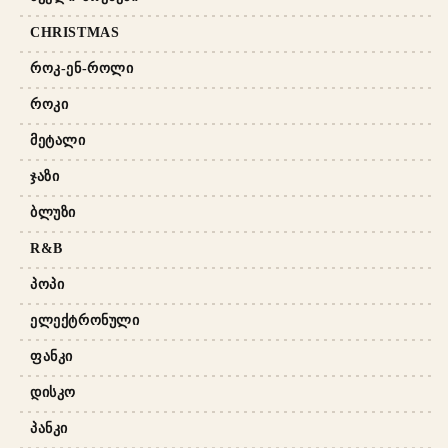
CHRISTMAS
ᲠᲝᲙ-ᲔᲜ-ᲠᲝᲚᲘ
ᲠᲝᲙᲘ
ᲛᲔᲢᲐᲚᲘ
ᲯᲐᲖᲘ
ᲑᲚᲣᲖᲘ
R&B
ᲞᲝᲞᲘ
ᲔᲚᲔᲥᲢᲠᲝᲜᲣᲚᲘ
ᲤᲐᲜᲙᲘ
ᲓᲘᲡᲙᲝ
ᲞᲐᲜᲙᲘ