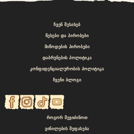
ᲩᲕᲔᲜ ᲨᲔᲡᲐᲮᲔᲑ
ᲬᲔᲡᲔᲑᲘ ᲓᲐ ᲞᲘᲠᲝᲑᲔᲑᲘ
ᲛᲘᲬᲝᲓᲔᲑᲘᲡ ᲞᲘᲠᲝᲑᲔᲑᲘ
ᲓᲐᲑᲠᲣᲜᲔᲑᲘᲡ ᲞᲝᲚᲘᲢᲘᲙᲐ
ᲙᲝᲜᲤᲘᲓᲔᲜᲪᲘᲐᲚᲣᲠᲝᲑᲘᲡ ᲞᲝᲚᲘᲢᲘᲙᲐ
ᲩᲕᲔᲜᲘ ᲑᲚᲝᲒᲘ
ᲠᲝᲒᲝᲠ ᲨᲔᲕᲘᲫᲘᲜᲝᲗ
ᲕᲘᲜᲘᲚᲔᲑᲘᲡ ᲨᲔᲤᲐᲡᲔᲑᲐ