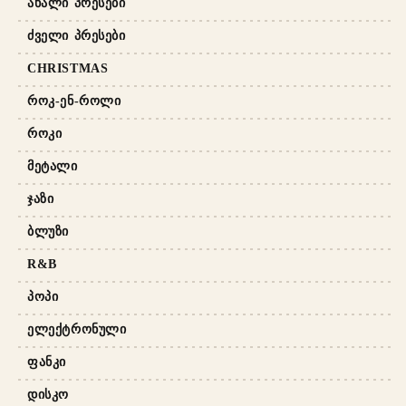
ᲐᲮᲐᲚᲘ ᲞᲠᲔᲡᲔᲑᲘ
ᲫᲕᲔᲚᲘ ᲞᲠᲔᲡᲔᲑᲘ
CHRISTMAS
ᲠᲝᲙ-ᲔᲜ-ᲠᲝᲚᲘ
ᲠᲝᲙᲘ
ᲛᲔᲢᲐᲚᲘ
ᲯᲐᲖᲘ
ᲑᲚᲣᲖᲘ
R&B
ᲞᲝᲞᲘ
ᲔᲚᲔᲥᲢᲠᲝᲜᲣᲚᲘ
ᲤᲐᲜᲙᲘ
ᲓᲘᲡᲙᲝ