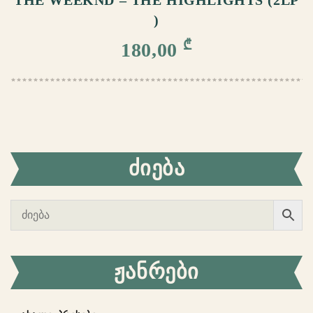
THE WEEKND – THE HIGHLIGHTS (2LP
)
₾
180,00
ᲫᲘᲔᲑᲐ
ᲟᲐᲜᲠᲔᲑᲘ