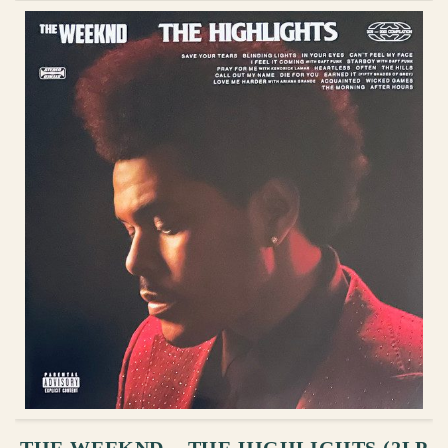
ᲙᲐᲚᲐᲗᲐᲨᲘ ᲓᲐᲛᲐᲢᲔᲑᲐ