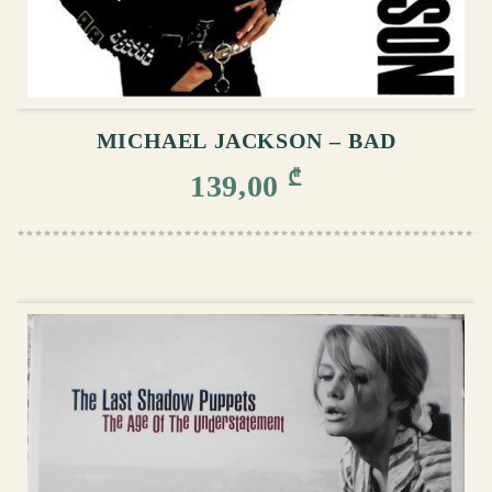
ᲙᲐᲚᲐᲗᲐᲨᲘ ᲓᲐᲛᲐᲢᲔᲑᲐ
MICHAEL JACKSON – BAD
₾
139,00