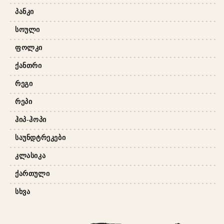
ᲞᲐᲜᲙᲘ
ᲡᲝᲣᲚᲘ
ᲤᲝᲚᲙᲘ
ᲥᲐᲜᲗᲠᲘ
ᲠᲔᲒᲘ
ᲠᲔᲞᲘ
ᲰᲘᲞ-ᲰᲝᲞᲘ
ᲡᲐᲣᲜᲓᲢᲠᲔᲙᲔᲑᲘ
ᲙᲚᲐᲡᲘᲙᲐ
ᲥᲐᲠᲗᲣᲚᲘ
ᲡᲮᲕᲐ