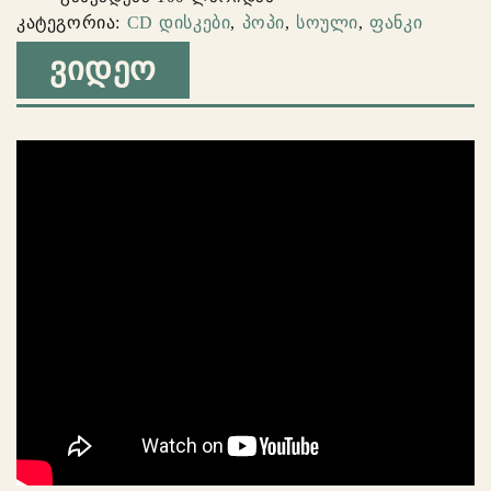
კატეგორია:
CD დისკები
,
პოპი
,
სოული
,
ფანკი
ᲕᲘᲓᲔᲝ