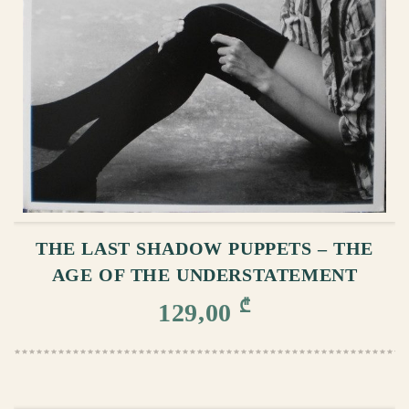
ᲙᲐᲚᲐᲗᲐᲨᲘ ᲓᲐᲛᲐᲢᲔᲑᲐ
THE LAST SHADOW PUPPETS – THE
AGE OF THE UNDERSTATEMENT
₾
129,00