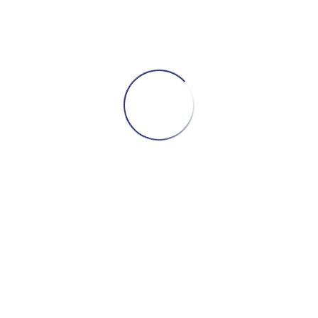
ᲙᲐᲚᲐᲗᲐᲨᲘ ᲓᲐᲛᲐᲢᲔᲑᲐ
MILEY CYRUS – ENDLESS SUMMER