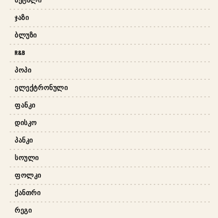
ᲯᲐᲖᲘ
ᲑᲚᲣᲖᲘ
R&B
ᲞᲝᲞᲘ
ᲔᲚᲔᲥᲢᲠᲝᲜᲣᲚᲘ
ᲤᲐᲜᲙᲘ
ᲓᲘᲡᲙᲝ
ᲞᲐᲜᲙᲘ
ᲡᲝᲣᲚᲘ
ᲤᲝᲚᲙᲘ
ᲥᲐᲜᲗᲠᲘ
ᲠᲔᲒᲘ