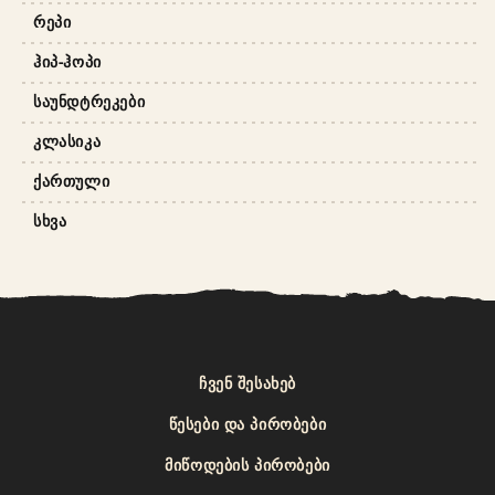
ᲠᲔᲞᲘ
ᲰᲘᲞ-ᲰᲝᲞᲘ
ᲡᲐᲣᲜᲓᲢᲠᲔᲙᲔᲑᲘ
ᲙᲚᲐᲡᲘᲙᲐ
ᲥᲐᲠᲗᲣᲚᲘ
ᲡᲮᲕᲐ
ᲩᲕᲔᲜ ᲨᲔᲡᲐᲮᲔᲑ
ᲬᲔᲡᲔᲑᲘ ᲓᲐ ᲞᲘᲠᲝᲑᲔᲑᲘ
ᲛᲘᲬᲝᲓᲔᲑᲘᲡ ᲞᲘᲠᲝᲑᲔᲑᲘ