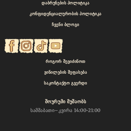
ᲓᲐᲑᲠᲣᲜᲔᲑᲘᲡ ᲞᲝᲚᲘᲢᲘᲙᲐ
ᲙᲝᲜᲤᲘᲓᲔᲜᲪᲘᲐᲚᲣᲠᲝᲑᲘᲡ ᲞᲝᲚᲘᲢᲘᲙᲐ
ᲩᲕᲔᲜᲘ ᲑᲚᲝᲒᲘ
ᲠᲝᲒᲝᲠ ᲨᲔᲕᲘᲫᲘᲜᲝᲗ
ᲕᲘᲜᲘᲚᲔᲑᲘᲡ ᲨᲔᲤᲐᲡᲔᲑᲐ
ᲡᲐᲙᲝᲜᲢᲐᲥᲢᲝ ᲒᲕᲔᲠᲓᲘ
შოურუმი მუშაობს
სამშაბათი–კვირა 14:00-21:00