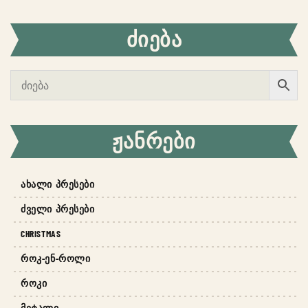
ᲫᲘᲔᲑᲐ
ᲟᲐᲜᲠᲔᲑᲘ
ᲐᲮᲐᲚᲘ ᲞᲠᲔᲡᲔᲑᲘ
ᲫᲕᲔᲚᲘ ᲞᲠᲔᲡᲔᲑᲘ
CHRISTMAS
ᲠᲝᲙ-ᲔᲜ-ᲠᲝᲚᲘ
ᲠᲝᲙᲘ
ᲛᲔᲢᲐᲚᲘ