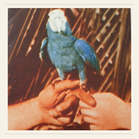
ᲙᲐᲚᲐᲗᲐᲨᲘ ᲓᲐᲛᲐᲢᲔᲑᲐ