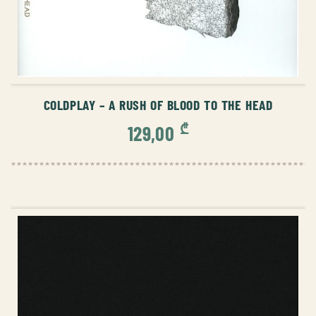
ᲙᲐᲚᲐᲗᲐᲨᲘ ᲓᲐᲛᲐᲢᲔᲑᲐ
COLDPLAY – A RUSH OF BLOOD TO THE HEAD
₾
129,00