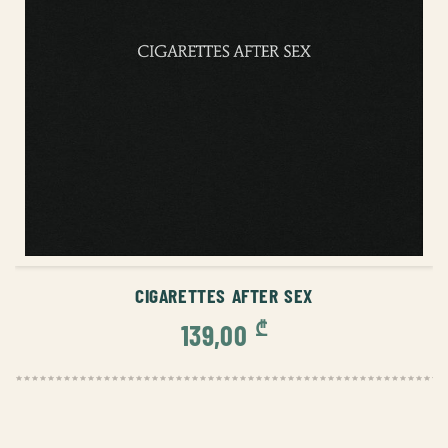
ᲙᲐᲚᲐᲗᲐᲨᲘ ᲓᲐᲛᲐᲢᲔᲑᲐ
CIGARETTES AFTER SEX
₾
139,00