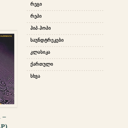
ᲠᲔᲒᲘ
ᲠᲔᲞᲘ
ᲰᲘᲞ-ᲰᲝᲞᲘ
ᲡᲐᲣᲜᲓᲢᲠᲔᲙᲔᲑᲘ
ᲙᲚᲐᲡᲘᲙᲐ
ᲥᲐᲠᲗᲣᲚᲘ
ᲡᲮᲕᲐ
ᲐᲢᲔᲑᲐ
 –
P)