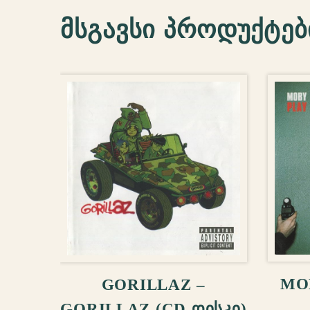
მსგავსი პროდუქტებ
ᲙᲐ
ᲙᲐᲚᲐᲗᲐᲨᲘ ᲓᲐᲛᲐᲢᲔᲑᲐ
MOB
GORILLAZ –
GORILLAZ (CD ᲓᲘᲡᲙᲘ)