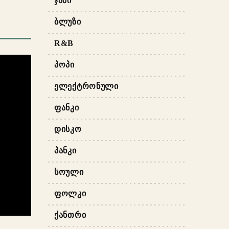
ᲯᲐᲖᲘ
ᲑᲚᲣᲖᲘ
R&B
ᲞᲝᲞᲘ
ᲔᲚᲔᲥᲢᲠᲝᲜᲣᲚᲘ
ᲤᲐᲜᲙᲘ
ᲓᲘᲡᲙᲝ
ᲞᲐᲜᲙᲘ
ᲡᲝᲣᲚᲘ
ᲤᲝᲚᲙᲘ
ᲥᲐᲜᲗᲠᲘ