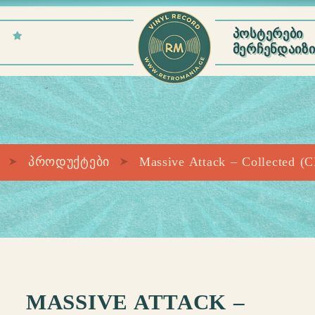
E
ᲞᲝᲡᲢᲔᲠᲔᲑᲘ
ᲛᲔᲠᲩᲔᲜᲓᲐᲘᲖ
პროდუქტები
Massive Attack – Collected (
MASSIVE ATTACK –