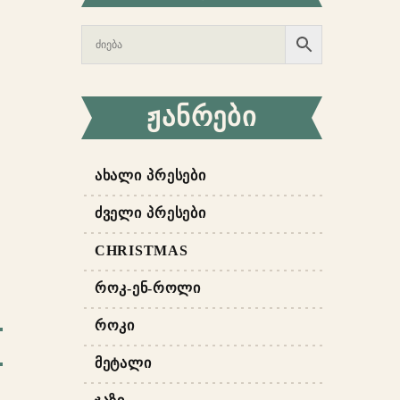
ᲟᲐᲜᲠᲔᲑᲘ
ᲐᲮᲐᲚᲘ ᲞᲠᲔᲡᲔᲑᲘ
ᲫᲕᲔᲚᲘ ᲞᲠᲔᲡᲔᲑᲘ
CHRISTMAS
ᲠᲝᲙ-ᲔᲜ-ᲠᲝᲚᲘ
ᲠᲝᲙᲘ
ᲛᲔᲢᲐᲚᲘ