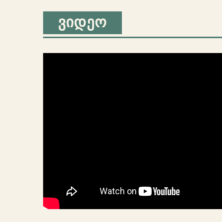
ᲕᲘᲓᲔᲝ