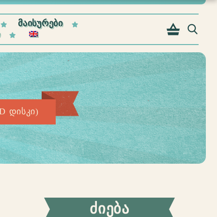
ᲛᲐᲘᲡᲣᲠᲔᲑᲘ
Ი
CD დისკი)
ᲫᲘᲔᲑᲐ