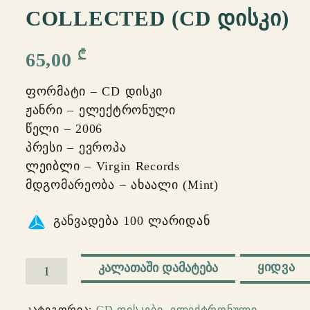
COLLECTED (CD ᲓᲘᲡᲙᲘ)
₾
65,00
ფორმატი – CD დისკი
ჟანრი – ელექტრონული
წელი – 2006
პრესი – ევროპა
ლეიბლი – Virgin Records
მდგომარეობა – ახაალი (Mint)
განვადება 100 ლარიდან
ᲧᲘᲓᲕᲐ
ᲙᲐᲚᲐᲗᲐᲨᲘ ᲓᲐᲛᲐᲢᲔᲑᲐ
რაოდენობა:
Massive
კატეგორია:
CD დისკები
,
ელექტრონული