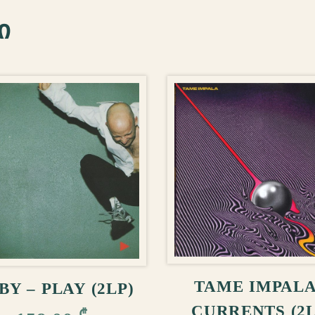
ი
ᲙᲐᲚᲐᲗᲐᲨᲘ ᲓᲐᲛ
ᲚᲐᲗᲐᲨᲘ ᲓᲐᲛᲐᲢᲔᲑᲐ
TAME IMPALA
Y – PLAY (2LP)
CURRENTS (2L
₾