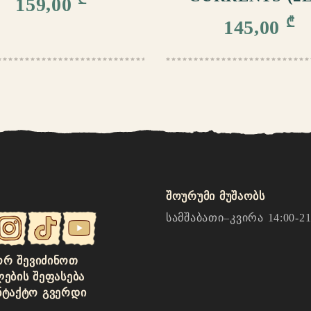
159,00
₾
145,00
შოურუმი მუშაობს
სამშაბათი–კვირა 14:00-21
Რ ᲨᲔᲕᲘᲫᲘᲜᲝᲗ
ᲚᲔᲑᲘᲡ ᲨᲔᲤᲐᲡᲔᲑᲐ
ᲜᲢᲐᲥᲢᲝ ᲒᲕᲔᲠᲓᲘ