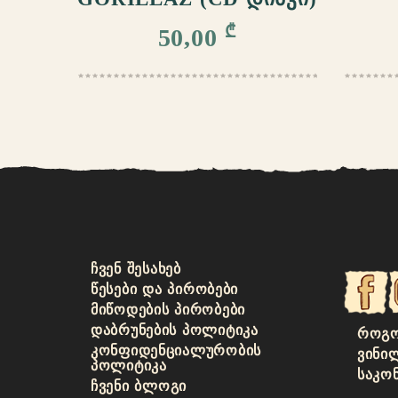
₾
50,00
ᲩᲕᲔᲜ ᲨᲔᲡᲐᲮᲔᲑ
ᲬᲔᲡᲔᲑᲘ ᲓᲐ ᲞᲘᲠᲝᲑᲔᲑᲘ
ᲛᲘᲬᲝᲓᲔᲑᲘᲡ ᲞᲘᲠᲝᲑᲔᲑᲘ
ᲓᲐᲑᲠᲣᲜᲔᲑᲘᲡ ᲞᲝᲚᲘᲢᲘᲙᲐ
ᲠᲝᲒᲝ
ᲙᲝᲜᲤᲘᲓᲔᲜᲪᲘᲐᲚᲣᲠᲝᲑᲘᲡ
ᲕᲘᲜᲘ
ᲞᲝᲚᲘᲢᲘᲙᲐ
ᲡᲐᲙᲝ
ᲩᲕᲔᲜᲘ ᲑᲚᲝᲒᲘ