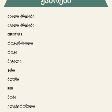
ᲟᲐᲜᲠᲔᲑᲘ
ᲐᲮᲐᲚᲘ ᲞᲠᲔᲡᲔᲑᲘ
ᲫᲕᲔᲚᲘ ᲞᲠᲔᲡᲔᲑᲘ
CHRISTMAS
ᲠᲝᲙ-ᲔᲜ-ᲠᲝᲚᲘ
ᲠᲝᲙᲘ
ᲛᲔᲢᲐᲚᲘ
ᲯᲐᲖᲘ
ᲑᲚᲣᲖᲘ
R&B
ᲞᲝᲞᲘ
ᲔᲚᲔᲥᲢᲠᲝᲜᲣᲚᲘ