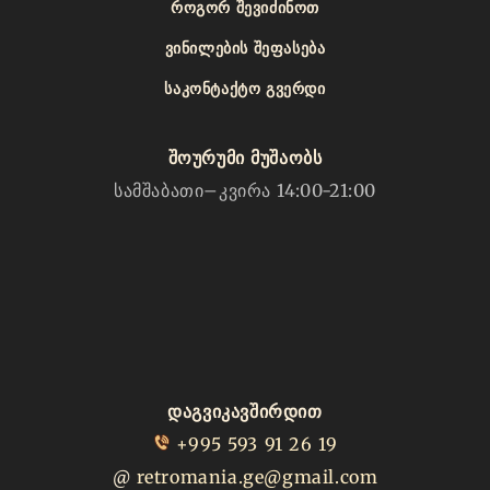
ᲠᲝᲒᲝᲠ ᲨᲔᲕᲘᲫᲘᲜᲝᲗ
ᲕᲘᲜᲘᲚᲔᲑᲘᲡ ᲨᲔᲤᲐᲡᲔᲑᲐ
ᲡᲐᲙᲝᲜᲢᲐᲥᲢᲝ ᲒᲕᲔᲠᲓᲘ
შოურუმი მუშაობს
სამშაბათი–კვირა 14:00-21:00
დაგვიკავშირდით
+995 593 91 26 19
@
retromania.ge@gmail.com