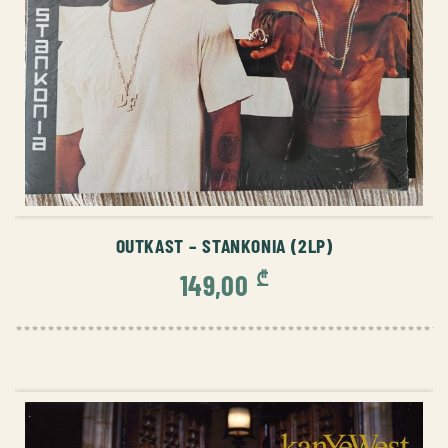
ᲙᲐᲚᲐᲗᲐᲨᲘ ᲓᲐᲛᲐᲢᲔᲑᲐ
OUTKAST – STANKONIA (2LP)
₾
149,00