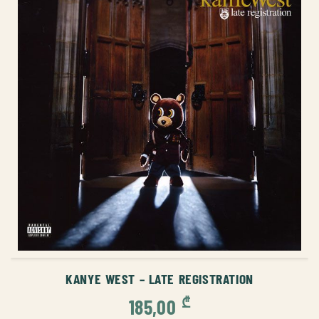
ᲙᲐᲚᲐᲗᲐᲨᲘ ᲓᲐᲛᲐᲢᲔᲑᲐ
KANYE WEST – LATE REGISTRATION
₾
185,00