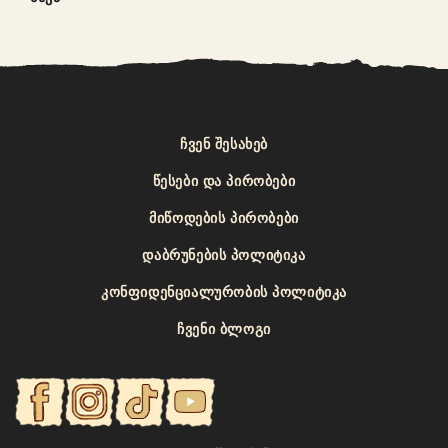
ᲩᲕᲔᲜ ᲨᲔᲡᲐᲮᲔᲑ
ᲬᲔᲡᲔᲑᲘ ᲓᲐ ᲞᲘᲠᲝᲑᲔᲑᲘ
ᲛᲘᲬᲝᲓᲔᲑᲘᲡ ᲞᲘᲠᲝᲑᲔᲑᲘ
ᲓᲐᲑᲠᲣᲜᲔᲑᲘᲡ ᲞᲝᲚᲘᲢᲘᲙᲐ
ᲙᲝᲜᲤᲘᲓᲔᲜᲪᲘᲐᲚᲣᲠᲝᲑᲘᲡ ᲞᲝᲚᲘᲢᲘᲙᲐ
ᲩᲕᲔᲜᲘ ᲑᲚᲝᲒᲘ