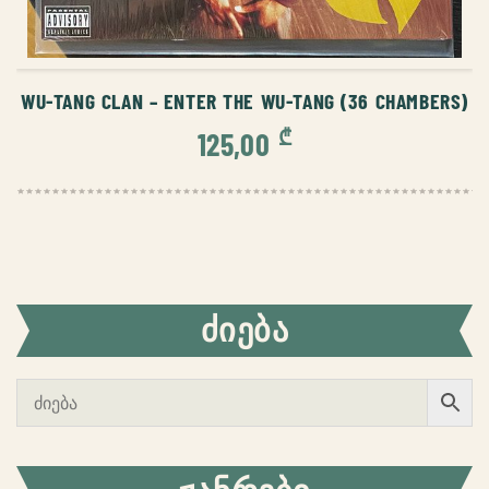
ᲙᲐᲚᲐᲗᲐᲨᲘ ᲓᲐᲛᲐᲢᲔᲑᲐ
WU-TANG CLAN – ENTER THE WU-TANG (36 CHAMBERS)
₾
125,00
ᲫᲘᲔᲑᲐ