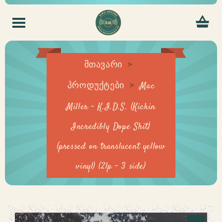
მთავარი
პროდუქტები
Mac
Miller – K.I.D.S. (Kickin
Incredibly Dope Shit)
(pressed on translucent yellow
vinyl) (2lp – 3 side)