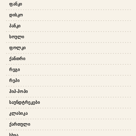
ᲤᲐᲜᲙᲘ
ᲓᲘᲡᲙᲝ
ᲞᲐᲜᲙᲘ
ᲡᲝᲣᲚᲘ
ᲤᲝᲚᲙᲘ
ᲥᲐᲜᲗᲠᲘ
ᲠᲔᲒᲘ
ᲠᲔᲞᲘ
ᲰᲘᲞ-ᲰᲝᲞᲘ
ᲡᲐᲣᲜᲓᲢᲠᲔᲙᲔᲑᲘ
ᲙᲚᲐᲡᲘᲙᲐ
ᲥᲐᲠᲗᲣᲚᲘ
ᲡᲮᲕᲐ