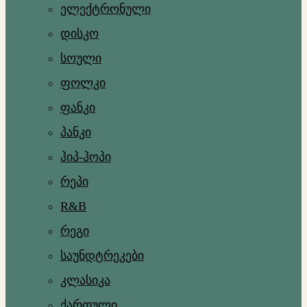
ელექტრონული
დისკო
სოული
ფოლკი
ფანკი
პანკი
ჰიპ-ჰოპი
რეპი
R&B
რეგი
საუნდტრეკები
კლასიკა
ქართული