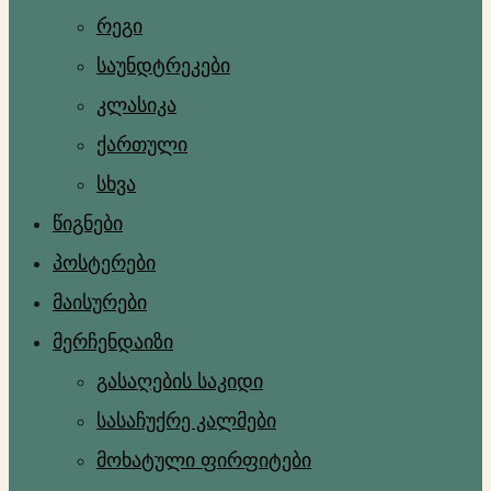
რეგი
საუნდტრეკები
კლასიკა
ქართული
სხვა
წიგნები
პოსტერები
მაისურები
მერჩენდაიზი
გასაღების საკიდი
სასაჩუქრე კალმები
მოხატული ფირფიტები