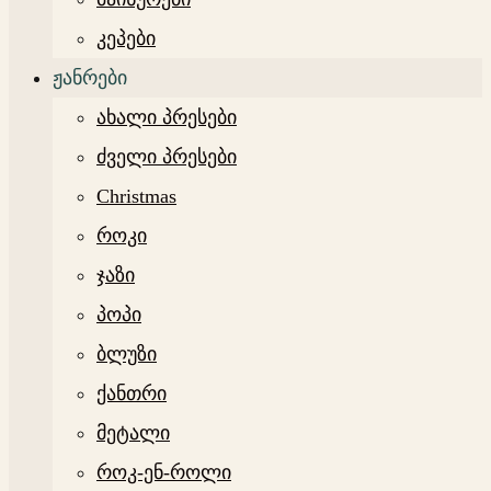
კეპები
ჟანრები
ახალი პრესები
ძველი პრესები
Christmas
როკი
ჯაზი
პოპი
ბლუზი
ქანთრი
მეტალი
როკ-ენ-როლი