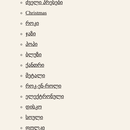
ძველი პრესები
Christmas
როკი
ჯაზი
პოპი
ბლუზი
ქანთრი
მეტალი
როკ-ენ-როლი
ელექტრონული
დისკო
სოული
ფოლკი