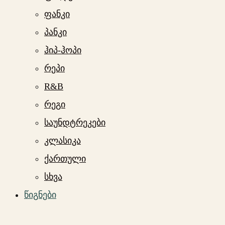
ფანკი
პანკი
ჰიპ-ჰოპი
რეპი
R&B
რეგი
საუნდტრეკები
კლასიკა
ქართული
სხვა
წიგნები