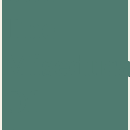
The
Miseduca
Of