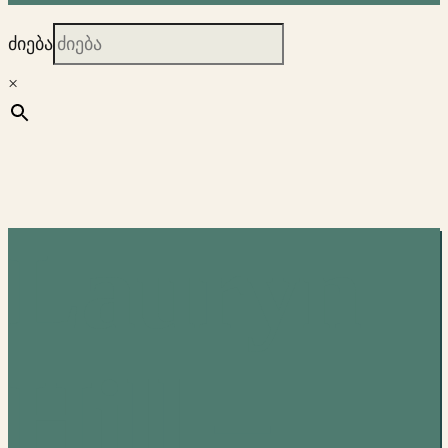
ძიება
×
Lauryn
Hill –