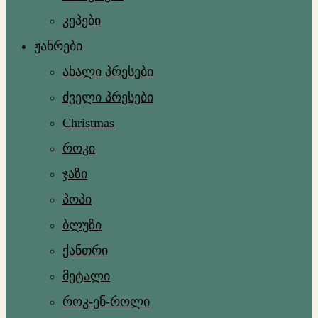
კეპები
ჟანრები
ახალი პრესები
ძველი პრესები
Christmas
როკი
ჯაზი
პოპი
ბლუზი
ქანთრი
მეტალი
როკ-ენ-როლი