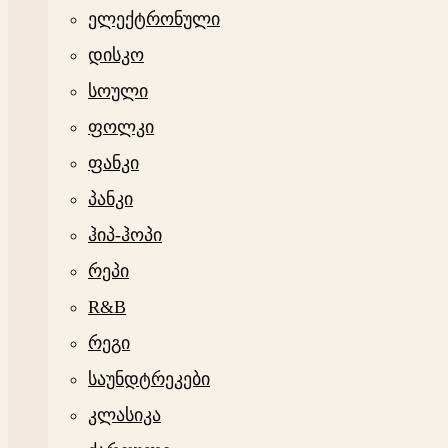
ელექტრონული
დისკო
სოული
ფოლკი
ფანკი
პანკი
ჰიპ-ჰოპი
რეპი
R&B
რეგი
საუნდტრეკები
კლასიკა