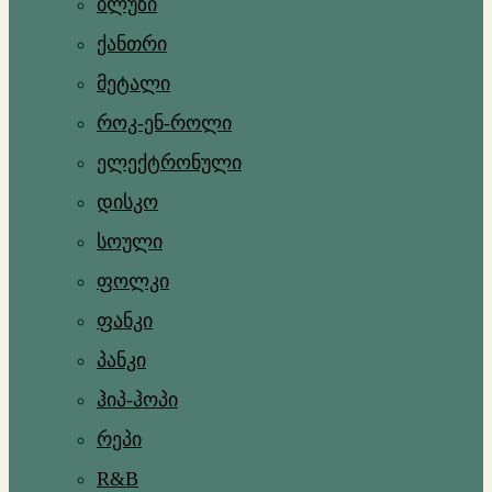
ბლუზი
ქანთრი
მეტალი
როკ-ენ-როლი
ელექტრონული
დისკო
სოული
ფოლკი
ფანკი
პანკი
ჰიპ-ჰოპი
რეპი
R&B