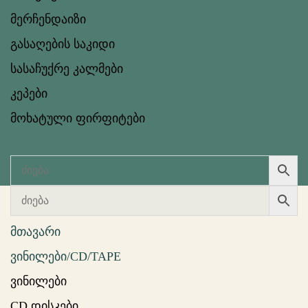
მერჩენდაიზი
გასაღების საკიდი
სასაჩუქრე კალმები
კეპები
მოხატული ფირფიტები
მთავარი
ვინილები/CD/TAPE
ვინილები
CD დისკები