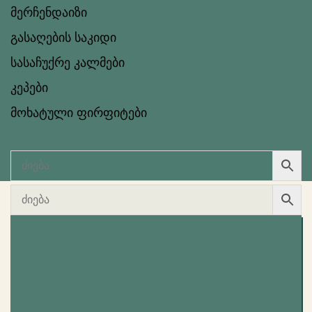
მერჩენდაიზი
გასაღების საკიდი
სასაჩუქრე კალმები
კეპები
მოხატული ფირფიტები
Lady