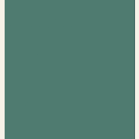
Gaga –
The
Fame
Monster