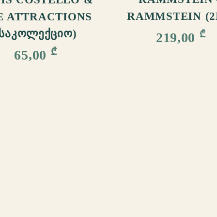
RAMMSTEIN (2
E ATTRACTIONS
(ᲡᲐᲙᲝᲚᲔᲥᲪᲘᲝ)
₾
219,00
₾
65,00
შოურუმი მუშაობს
სამშაბათი–კვირა 14:00-21
Რ ᲨᲔᲕᲘᲫᲘᲜᲝᲗ