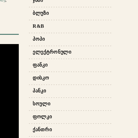
ᲯᲐᲖᲘ
ᲑᲚᲣᲖᲘ
R&B
ᲞᲝᲞᲘ
ᲔᲚᲔᲥᲢᲠᲝᲜᲣᲚᲘ
ᲤᲐᲜᲙᲘ
ᲓᲘᲡᲙᲝ
ᲞᲐᲜᲙᲘ
ᲡᲝᲣᲚᲘ
ᲤᲝᲚᲙᲘ
ᲥᲐᲜᲗᲠᲘ