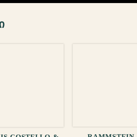
ი
ᲙᲐᲚᲐᲗᲐᲨᲘ ᲓᲐᲛ
ᲚᲐᲗᲐᲨᲘ ᲓᲐᲛᲐᲢᲔᲑᲐ
RAMMSTEIN 
IS COSTELLO &