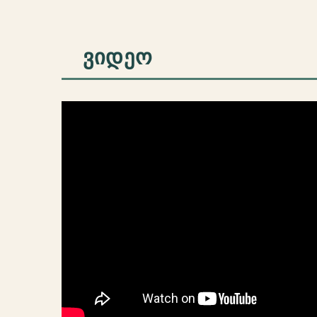
ᲕᲘᲓᲔᲝ