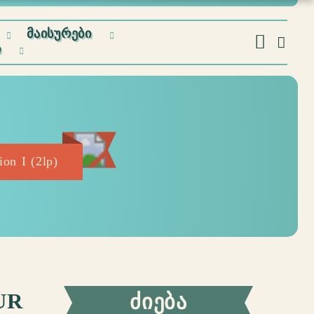
ᲛᲐᲘᲡᲣᲠᲔᲑᲘ
Ი
on I (2lp)
UR
ᲫᲘᲔᲑᲐ