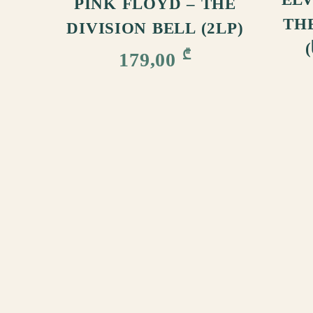
PINK FLOYD – THE
TH
DIVISION BELL (2LP)
₾
179,00
ᲩᲕᲔᲜ ᲨᲔᲡᲐᲮᲔᲑ
ᲬᲔᲡᲔᲑᲘ ᲓᲐ ᲞᲘᲠᲝᲑᲔᲑᲘ
ᲛᲘᲬᲝᲓᲔᲑᲘᲡ ᲞᲘᲠᲝᲑᲔᲑᲘ
ᲓᲐᲑᲠᲣᲜᲔᲑᲘᲡ ᲞᲝᲚᲘᲢᲘᲙᲐ
ᲠᲝᲒᲝ