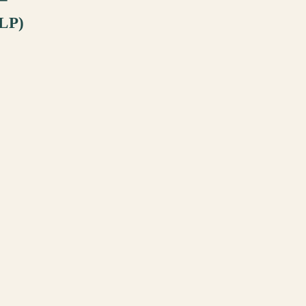
LP)
დაგვიკავშირდით
:00
+995 593 91 26 19
@
retromania.ge@gmail.com
თბილისი, გიორგი მაზნიაშვილის