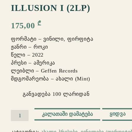
ILLUSION I (2LP)
₾
175,00
ფორმატი – ვინილი, ფირფიტა
ჟანრი – როკი
წელი – 2022
პრესი – ამერიკა
ლეიბლი – Geffen Records
მდგომარეობა – ახალი (Mint)
განვადება 100 ლარიდან
ᲧᲘᲓᲕᲐ
ᲙᲐᲚᲐᲗᲐᲨᲘ ᲓᲐᲛᲐᲢᲔᲑᲐ
რაოდენობა:
Guns
კატეგორია:
ახალი პრესები
,
ვინილები (ფირფიტებ