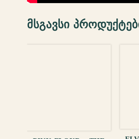
მსგავსი პროდუქტებ
ᲙᲐ
ᲙᲐᲚᲐᲗᲐᲨᲘ ᲓᲐᲛᲐᲢᲔᲑᲐ
ELV