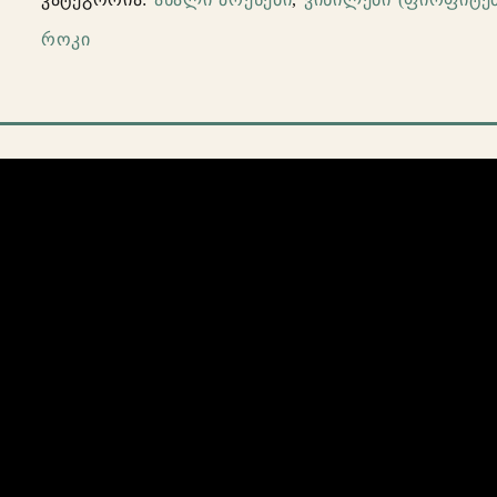
N'
როკი
Roses
–
Use
Your
Illusion
I
(2lp)