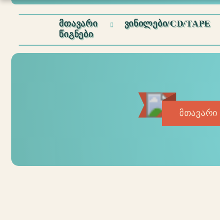
ᲛᲗᲐᲕᲐᲠᲘ
ᲕᲘᲜᲘᲚᲔᲑᲘ/CD/TAPE
ᲬᲘᲒᲜᲔᲑᲘ
მთავარი