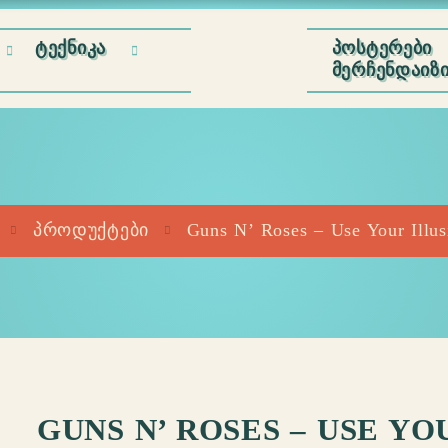
ᲢᲔᲥᲜᲘᲙᲐ
ᲞᲝᲡᲢᲔᲠᲔᲑᲘ
ᲛᲔᲠᲩᲔᲜᲓᲐᲘᲖ
პროდუქტები
Guns N’ Roses – Use Your Illusi
GUNS N’ ROSES – USE YO