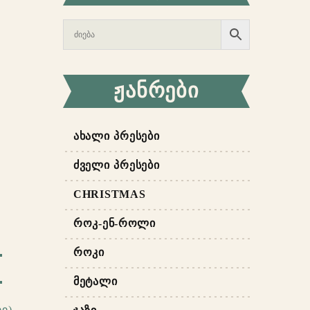
ᲟᲐᲜᲠᲔᲑᲘ
ᲐᲮᲐᲚᲘ ᲞᲠᲔᲡᲔᲑᲘ
ᲫᲕᲔᲚᲘ ᲞᲠᲔᲡᲔᲑᲘ
CHRISTMAS
ᲠᲝᲙ-ᲔᲜ-ᲠᲝᲚᲘ
ᲠᲝᲙᲘ
ᲛᲔᲢᲐᲚᲘ
ი)
,