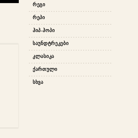
ᲠᲔᲒᲘ
ᲠᲔᲞᲘ
ᲰᲘᲞ-ᲰᲝᲞᲘ
ᲡᲐᲣᲜᲓᲢᲠᲔᲙᲔᲑᲘ
ᲙᲚᲐᲡᲘᲙᲐ
ᲥᲐᲠᲗᲣᲚᲘ
ᲡᲮᲕᲐ
ᲐᲢᲔᲑᲐ
–