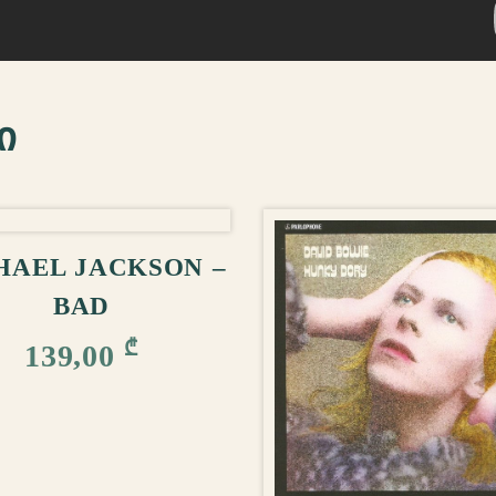
ი
ᲚᲐᲗᲐᲨᲘ ᲓᲐᲛᲐᲢᲔᲑᲐ
HAEL JACKSON –
BAD
₾
139,00
ᲙᲐᲚᲐᲗᲐᲨᲘ ᲓᲐᲛ