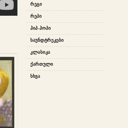
ᲠᲔᲒᲘ
ᲠᲔᲞᲘ
ᲰᲘᲞ-ᲰᲝᲞᲘ
ᲡᲐᲣᲜᲓᲢᲠᲔᲙᲔᲑᲘ
ᲙᲚᲐᲡᲘᲙᲐ
ᲥᲐᲠᲗᲣᲚᲘ
ᲡᲮᲕᲐ
ᲐᲢᲔᲑᲐ