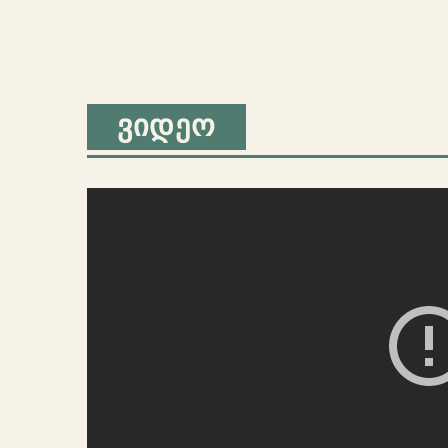
ᲕᲘᲓᲔᲝ