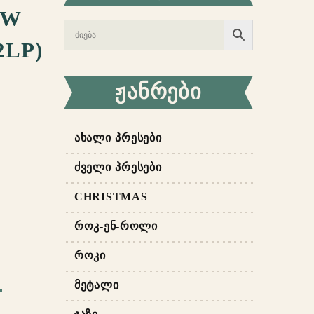
OW
2LP)
ᲟᲐᲜᲠᲔᲑᲘ
ᲐᲮᲐᲚᲘ ᲞᲠᲔᲡᲔᲑᲘ
ᲫᲕᲔᲚᲘ ᲞᲠᲔᲡᲔᲑᲘ
CHRISTMAS
ᲠᲝᲙ-ᲔᲜ-ᲠᲝᲚᲘ
ᲠᲝᲙᲘ
ᲛᲔᲢᲐᲚᲘ