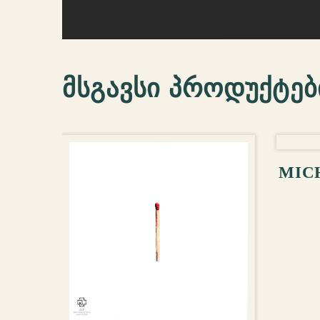
მსგავსი პროდუქტებ
ᲙᲐ
MIC
ᲙᲐᲚᲐᲗᲐᲨᲘ ᲓᲐᲛᲐᲢᲔᲑᲐ