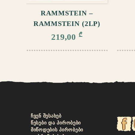
RAMMSTEIN –
RAMMSTEIN (2LP)
₾
219,00
ᲩᲕᲔᲜ ᲨᲔᲡᲐᲮᲔᲑ
ᲬᲔᲡᲔᲑᲘ ᲓᲐ ᲞᲘᲠᲝᲑᲔᲑᲘ
ᲛᲘᲬᲝᲓᲔᲑᲘᲡ ᲞᲘᲠᲝᲑᲔᲑᲘ