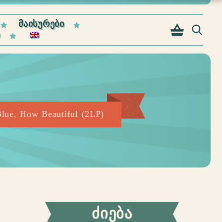
ᲛᲐᲘᲡᲣᲠᲔᲑᲘ
Ი
lue, How Beautiful (2LP)
ᲫᲘᲔᲑᲐ