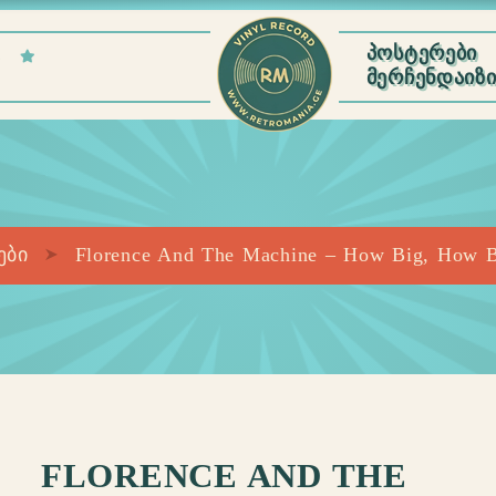
E
ᲞᲝᲡᲢᲔᲠᲔᲑᲘ
ᲛᲔᲠᲩᲔᲜᲓᲐᲘᲖ
ები
Florence And The Machine – How Big, How B
FLORENCE AND THE