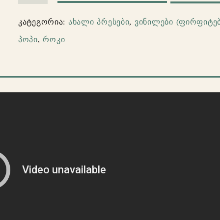
Florence
კატეგორია:
ახალი პრესები
,
ვინილები (ფირფიტებ
And
პოპი
,
როკი
The
Machine
–
How
Big,
How
Blue,
How
Beautiful
(2LP)