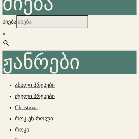
ძიება
ძიება
×
ჟანრები
ახალი პრესები
ძველი პრესები
Christmas
როკ-ენ-როლი
როკი