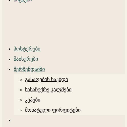
პოსტერები
მაისურები
მერჩენდაიზი
გასაღების საკიდი
სასაჩუქრე კალმები
კეპები
მოხატული ფირფიტები