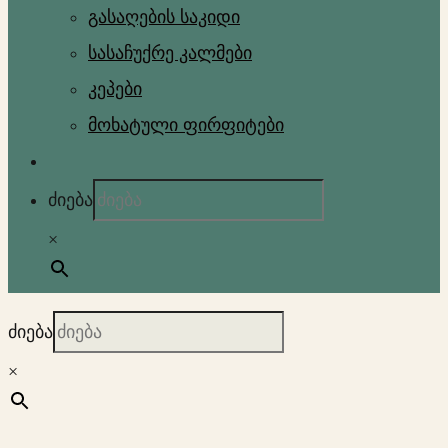
გასაღების საკიდი
სასაჩუქრე კალმები
კეპები
მოხატული ფირფიტები
ძიება
×
ძიება
×