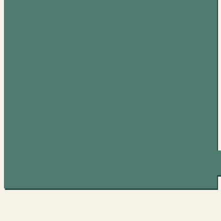
Rose:
The
Collectio