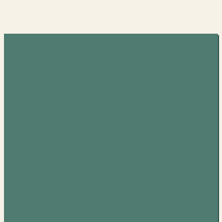
Edith
Piaf – La
Vie En