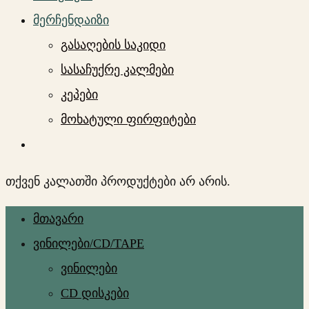
მერჩენდაიზი
გასაღების საკიდი
სასაჩუქრე კალმები
კეპები
მოხატული ფირფიტები
თქვენ კალათში პროდუქტები არ არის.
მთავარი
ვინილები/CD/TAPE
ვინილები
CD დისკები