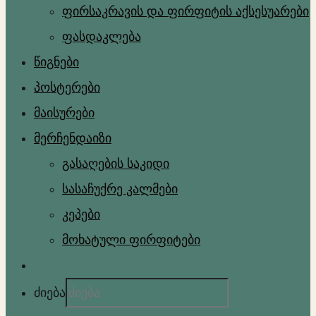
ფირსაკრავის და ფირფიტის აქსესუარები
ფასდაკლება
წიგნები
პოსტერები
მაისურები
მერჩენდაიზი
გასაღების საკიდი
სასაჩუქრე კალმები
კეპები
მოხატული ფირფიტები
ძიება