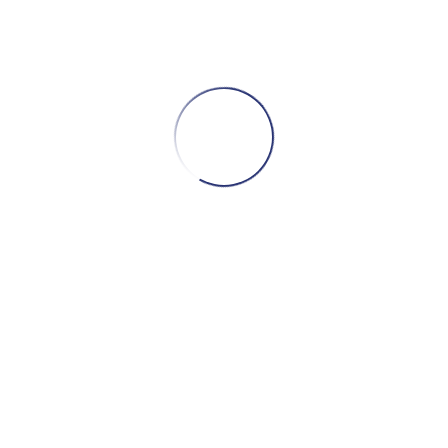
ფორმატი – ვინილი, ფირფიტა
ჟანრი – ჰიპ-ჰოპი, ფანქი, სოული
წელი – 2015
პრესი – ამერიკა
ლეიბლი – Virgin Records
მდგომარეობა – ახალი (Mint)
განვადება 100 ლარიდან
ᲙᲐᲚᲐᲗᲐᲨᲘ ᲓᲐᲛᲐᲢᲔᲑᲐ
რაოდენობა:
D'Angelo
კატეგორია:
ახალი პრესები
,
ვინილებ
–