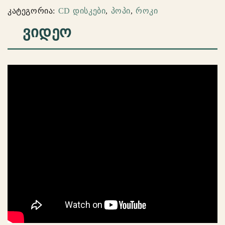
–
კატეგორია:
CD დისკები
,
პოპი
,
როკი
Ghost
ᲕᲘᲓᲔᲝ
Stories
(CD
დისკი)