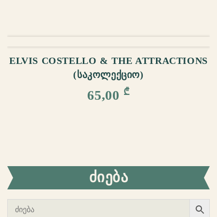
ᲙᲐᲚᲐᲗᲐᲨᲘ ᲓᲐᲛᲐᲢᲔᲑᲐ
ELVIS COSTELLO & THE ATTRACTIONS
(ᲡᲐᲙᲝᲚᲔᲥᲪᲘᲝ)
₾
65,00
ᲫᲘᲔᲑᲐ