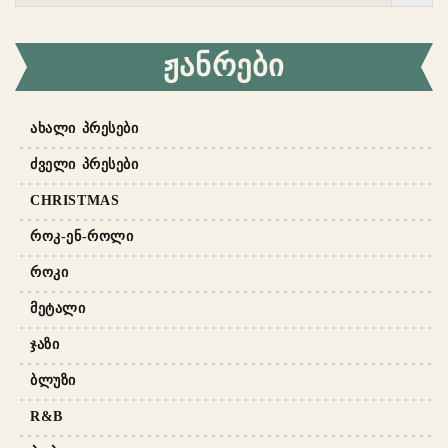
ᲟᲐᲜᲠᲔᲑᲘ
ᲐᲮᲐᲚᲘ ᲞᲠᲔᲡᲔᲑᲘ
ᲫᲕᲔᲚᲘ ᲞᲠᲔᲡᲔᲑᲘ
CHRISTMAS
ᲠᲝᲙ-ᲔᲜ-ᲠᲝᲚᲘ
ᲠᲝᲙᲘ
ᲛᲔᲢᲐᲚᲘ
ᲯᲐᲖᲘ
ᲑᲚᲣᲖᲘ
R&B