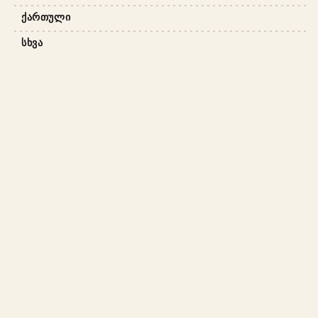
ᲥᲐᲠᲗᲣᲚᲘ
ᲡᲮᲕᲐ
ᲩᲕᲔᲜ ᲨᲔᲡᲐᲮᲔᲑ
ᲬᲔᲡᲔᲑᲘ ᲓᲐ ᲞᲘᲠᲝᲑᲔᲑᲘ
ᲛᲘᲬᲝᲓᲔᲑᲘᲡ ᲞᲘᲠᲝᲑᲔᲑᲘ
ᲓᲐᲑᲠᲣᲜᲔᲑᲘᲡ ᲞᲝᲚᲘᲢᲘᲙᲐ
ᲙᲝᲜᲤᲘᲓᲔᲜᲪᲘᲐᲚᲣᲠᲝᲑᲘᲡ ᲞᲝᲚᲘᲢᲘᲙᲐ
ᲩᲕᲔᲜᲘ ᲑᲚᲝᲒᲘ