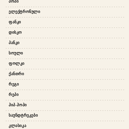
ᲞᲝᲞᲘ
ᲔᲚᲔᲥᲢᲠᲝᲜᲣᲚᲘ
ᲤᲐᲜᲙᲘ
ᲓᲘᲡᲙᲝ
ᲞᲐᲜᲙᲘ
ᲡᲝᲣᲚᲘ
ᲤᲝᲚᲙᲘ
ᲥᲐᲜᲗᲠᲘ
ᲠᲔᲒᲘ
ᲠᲔᲞᲘ
ᲰᲘᲞ-ᲰᲝᲞᲘ
ᲡᲐᲣᲜᲓᲢᲠᲔᲙᲔᲑᲘ
ᲙᲚᲐᲡᲘᲙᲐ