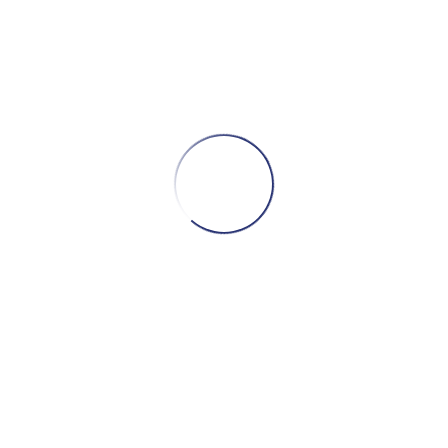
₾
155,00
ფორმატი – ვინილი, ფირფიტა
ჟანრი – პოპი, ელექტრონული
წელი – 2025
პრესი – ამერიკა
მდგომარეობა – ახალი (Mint)
განვადება 100 ლარიდან
ᲙᲐᲚᲐᲗᲐᲨᲘ ᲓᲐᲛᲐᲢᲔᲑᲐ
რაოდენობა:
Charli