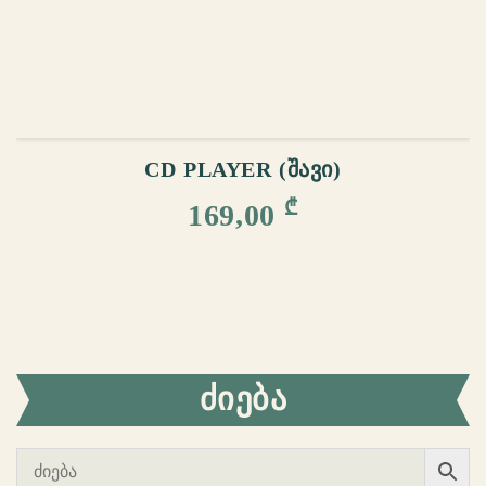
ᲙᲐᲚᲐᲗᲐᲨᲘ ᲓᲐᲛᲐᲢᲔᲑᲐ
CD PLAYER (ᲨᲐᲕᲘ)
₾
169,00
ᲫᲘᲔᲑᲐ