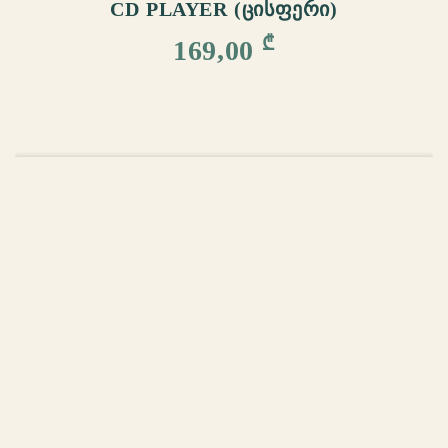
CD PLAYER (ᲪᲘᲡᲤᲔᲠᲘ)
₾
169,00