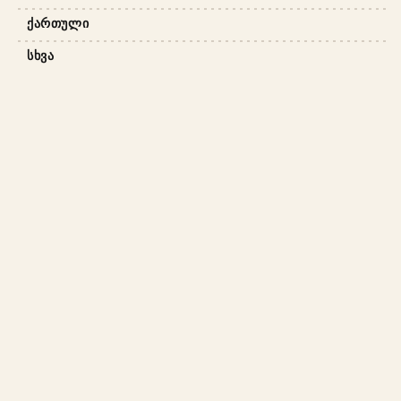
ᲥᲐᲠᲗᲣᲚᲘ
ᲡᲮᲕᲐ
ᲩᲕᲔᲜ ᲨᲔᲡᲐᲮᲔᲑ
ᲬᲔᲡᲔᲑᲘ ᲓᲐ ᲞᲘᲠᲝᲑᲔᲑᲘ
ᲛᲘᲬᲝᲓᲔᲑᲘᲡ ᲞᲘᲠᲝᲑᲔᲑᲘ
ᲓᲐᲑᲠᲣᲜᲔᲑᲘᲡ ᲞᲝᲚᲘᲢᲘᲙᲐ
ᲙᲝᲜᲤᲘᲓᲔᲜᲪᲘᲐᲚᲣᲠᲝᲑᲘᲡ ᲞᲝᲚᲘᲢᲘᲙᲐ
ᲩᲕᲔᲜᲘ ᲑᲚᲝᲒᲘ