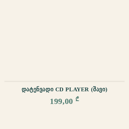
ᲙᲐᲚᲐᲗᲐᲨᲘ ᲓᲐᲛᲐᲢᲔᲑᲐ
ᲓᲐᲢᲔᲜᲕᲐᲓᲘ CD PLAYER (ᲨᲐᲕᲘ)
₾
199,00