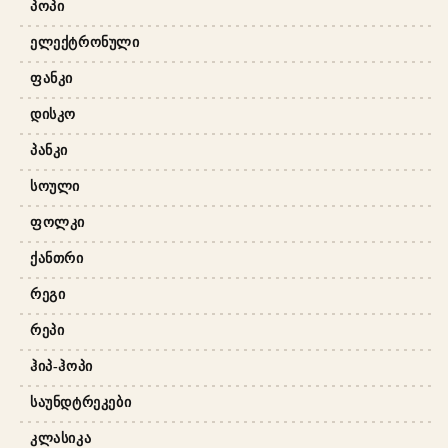
ᲞᲝᲞᲘ
ᲔᲚᲔᲥᲢᲠᲝᲜᲣᲚᲘ
ᲤᲐᲜᲙᲘ
ᲓᲘᲡᲙᲝ
ᲞᲐᲜᲙᲘ
ᲡᲝᲣᲚᲘ
ᲤᲝᲚᲙᲘ
ᲥᲐᲜᲗᲠᲘ
ᲠᲔᲒᲘ
ᲠᲔᲞᲘ
ᲰᲘᲞ-ᲰᲝᲞᲘ
ᲡᲐᲣᲜᲓᲢᲠᲔᲙᲔᲑᲘ
ᲙᲚᲐᲡᲘᲙᲐ