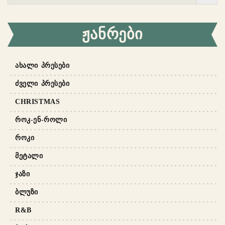
ᲟᲐᲜᲠᲔᲑᲘ
ᲐᲮᲐᲚᲘ ᲞᲠᲔᲡᲔᲑᲘ
ᲫᲕᲔᲚᲘ ᲞᲠᲔᲡᲔᲑᲘ
CHRISTMAS
ᲠᲝᲙ-ᲔᲜ-ᲠᲝᲚᲘ
ᲠᲝᲙᲘ
ᲛᲔᲢᲐᲚᲘ
ᲯᲐᲖᲘ
ᲑᲚᲣᲖᲘ
R&B