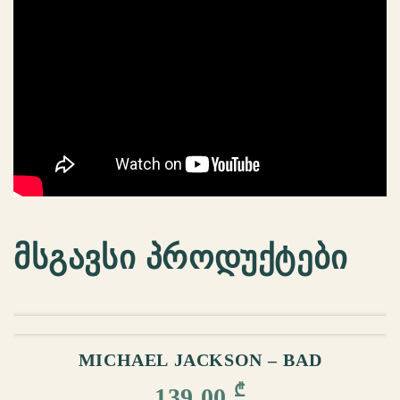
მსგავსი პროდუქტები
ᲙᲐᲚᲐᲗᲐᲨᲘ ᲓᲐᲛᲐᲢᲔᲑᲐ
MICHAEL JACKSON – BAD
₾
139,00