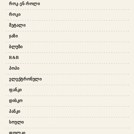
ᲠᲝᲙ-ᲔᲜ-ᲠᲝᲚᲘ
ᲠᲝᲙᲘ
ᲛᲔᲢᲐᲚᲘ
ᲯᲐᲖᲘ
ᲑᲚᲣᲖᲘ
R&B
ᲞᲝᲞᲘ
ᲔᲚᲔᲥᲢᲠᲝᲜᲣᲚᲘ
ᲤᲐᲜᲙᲘ
ᲓᲘᲡᲙᲝ
ᲞᲐᲜᲙᲘ
ᲡᲝᲣᲚᲘ
ᲤᲝᲚᲙᲘ