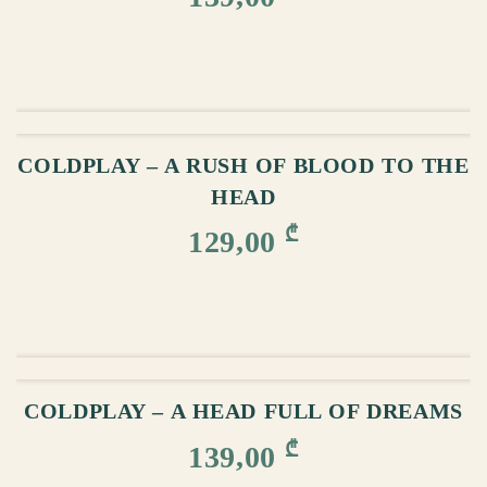
ᲙᲐᲚᲐᲗᲐᲨᲘ ᲓᲐᲛᲐᲢᲔᲑᲐ
COLDPLAY – A RUSH OF BLOOD TO THE
HEAD
₾
129,00
ᲙᲐᲚᲐᲗᲐᲨᲘ ᲓᲐᲛᲐᲢᲔᲑᲐ
COLDPLAY – A HEAD FULL OF DREAMS
₾
139,00