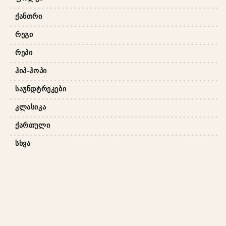
ᲥᲐᲜᲗᲠᲘ
ᲠᲔᲒᲘ
ᲠᲔᲞᲘ
ᲰᲘᲞ-ᲰᲝᲞᲘ
ᲡᲐᲣᲜᲓᲢᲠᲔᲙᲔᲑᲘ
ᲙᲚᲐᲡᲘᲙᲐ
ᲥᲐᲠᲗᲣᲚᲘ
ᲡᲮᲕᲐ
ᲩᲕᲔᲜ ᲨᲔᲡᲐᲮᲔᲑ