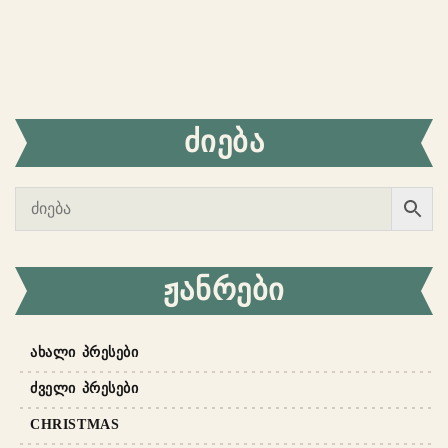
ᲫᲘᲔᲑᲐ
ᲟᲐᲜᲠᲔᲑᲘ
ᲐᲮᲐᲚᲘ ᲞᲠᲔᲡᲔᲑᲘ
ᲫᲕᲔᲚᲘ ᲞᲠᲔᲡᲔᲑᲘ
CHRISTMAS