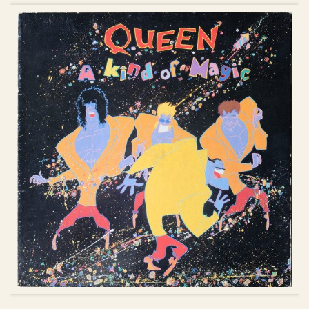
ᲙᲐᲚᲐᲗᲐᲨᲘ ᲓᲐᲛᲐᲢᲔᲑᲐ