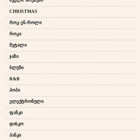
ᲫᲕᲔᲚᲘ ᲞᲠᲔᲡᲔᲑᲘ
CHRISTMAS
ᲠᲝᲙ-ᲔᲜ-ᲠᲝᲚᲘ
ᲠᲝᲙᲘ
ᲛᲔᲢᲐᲚᲘ
ᲯᲐᲖᲘ
ᲑᲚᲣᲖᲘ
R&B
ᲞᲝᲞᲘ
ᲔᲚᲔᲥᲢᲠᲝᲜᲣᲚᲘ
ᲤᲐᲜᲙᲘ
ᲓᲘᲡᲙᲝ
ᲞᲐᲜᲙᲘ