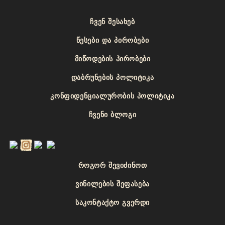
ᲩᲕᲔᲜ ᲨᲔᲡᲐᲮᲔᲑ
ᲬᲔᲡᲔᲑᲘ ᲓᲐ ᲞᲘᲠᲝᲑᲔᲑᲘ
ᲛᲘᲬᲝᲓᲔᲑᲘᲡ ᲞᲘᲠᲝᲑᲔᲑᲘ
ᲓᲐᲑᲠᲣᲜᲔᲑᲘᲡ ᲞᲝᲚᲘᲢᲘᲙᲐ
ᲙᲝᲜᲤᲘᲓᲔᲜᲪᲘᲐᲚᲣᲠᲝᲑᲘᲡ ᲞᲝᲚᲘᲢᲘᲙᲐ
ᲩᲕᲔᲜᲘ ᲑᲚᲝᲒᲘ
ᲠᲝᲒᲝᲠ ᲨᲔᲕᲘᲫᲘᲜᲝᲗ
ᲕᲘᲜᲘᲚᲔᲑᲘᲡ ᲨᲔᲤᲐᲡᲔᲑᲐ
ᲡᲐᲙᲝᲜᲢᲐᲥᲢᲝ ᲒᲕᲔᲠᲓᲘ