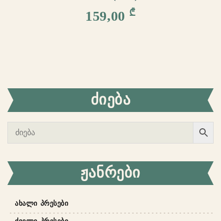
₾
159,00
ᲫᲘᲔᲑᲐ
ᲟᲐᲜᲠᲔᲑᲘ
ᲐᲮᲐᲚᲘ ᲞᲠᲔᲡᲔᲑᲘ