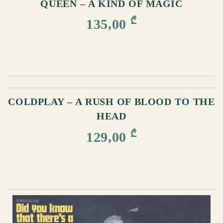
QUEEN – A KIND OF MAGIC
₾
135,00
ᲙᲐᲚᲐᲗᲐᲨᲘ ᲓᲐᲛᲐᲢᲔᲑᲐ
COLDPLAY – A RUSH OF BLOOD TO THE
HEAD
₾
129,00