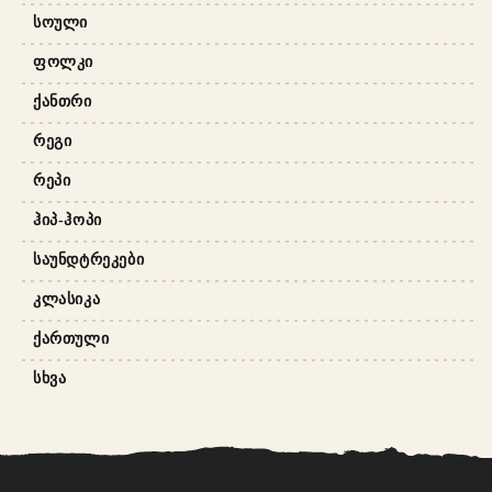
ᲡᲝᲣᲚᲘ
ᲤᲝᲚᲙᲘ
ᲥᲐᲜᲗᲠᲘ
ᲠᲔᲒᲘ
ᲠᲔᲞᲘ
ᲰᲘᲞ-ᲰᲝᲞᲘ
ᲡᲐᲣᲜᲓᲢᲠᲔᲙᲔᲑᲘ
ᲙᲚᲐᲡᲘᲙᲐ
ᲥᲐᲠᲗᲣᲚᲘ
ᲡᲮᲕᲐ