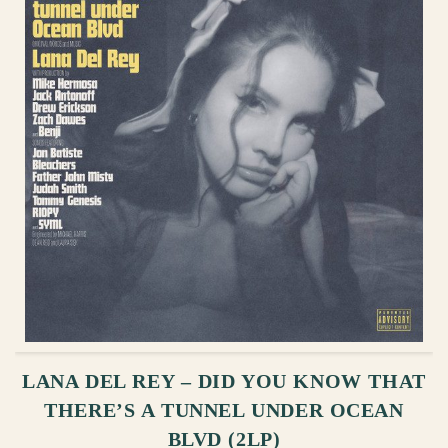
ᲙᲐᲚᲐᲗᲐᲨᲘ ᲓᲐᲛᲐᲢᲔᲑᲐ
LANA DEL REY – DID YOU KNOW THAT
THERE’S A TUNNEL UNDER OCEAN
BLVD (2LP)