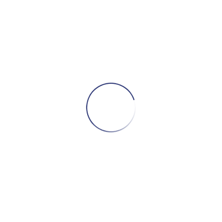
ᲙᲐᲚᲐᲗᲐᲨᲘ ᲓᲐᲛᲐᲢᲔᲑᲐ
AUDIO-TECHNICA AT-LP120XBT USB
ᲤᲘᲠᲡᲐᲙᲠᲐᲕᲘ (BLACK, ᲨᲐᲕᲘ)
₾
1299,00