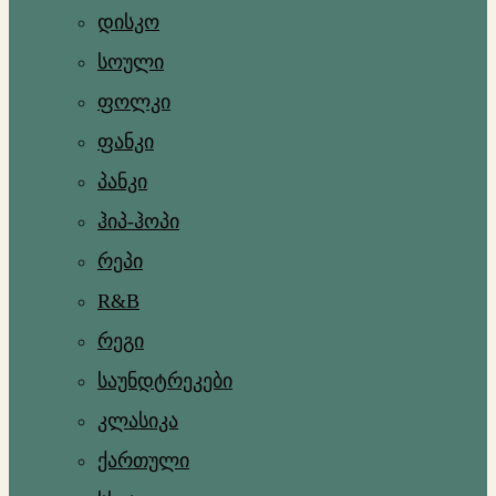
დისკო
სოული
ფოლკი
ფანკი
პანკი
ჰიპ-ჰოპი
რეპი
R&B
რეგი
საუნდტრეკები
კლასიკა
ქართული