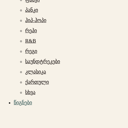
პანკი
ჰიპ-ჰოპი
რეპი
R&B
რეგი
საუნდტრეკები
კლასიკა
ქართული
სხვა
წიგნები