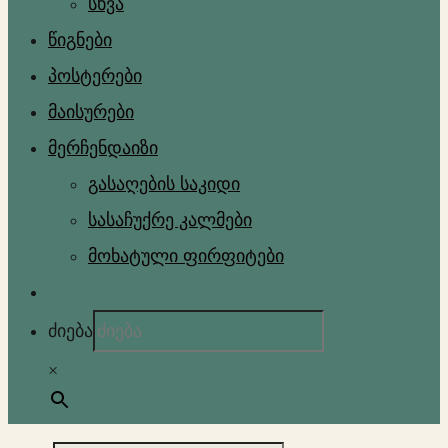
სხვა
წიგნები
პოსტერები
მაისურები
მერჩენდაიზი
გასაღების საკიდი
სასაჩუქრე კალმები
მოხატული ფირფიტები
ძიება
×