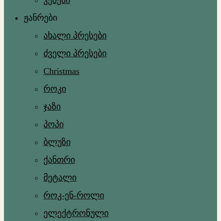
კეპები
ჟანრები
ახალი პრესები
ძველი პრესები
Christmas
როკი
ჯაზი
პოპი
ბლუზი
ქანთრი
მეტალი
როკ-ენ-როლი
ელექტრონული