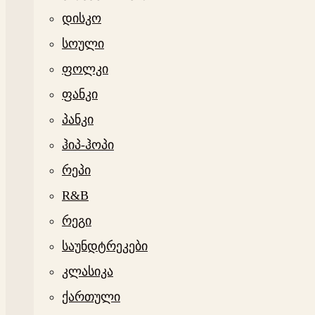
დისკო
სოული
ფოლკი
ფანკი
პანკი
ჰიპ-ჰოპი
რეპი
R&B
რეგი
საუნდტრეკები
კლასიკა
ქართული