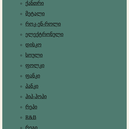
ქანთრი
მეტალი
როკ-ენ-როლი
ელექტრონული
დისკო
სოული
ფოლკი
ფანკი
პანკი
ჰიპ-ჰოპი
რეპი
R&B
რეგი