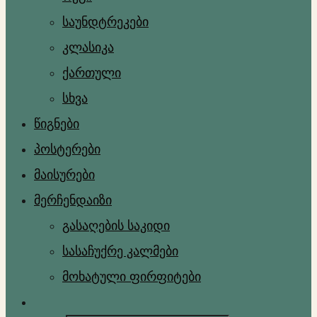
საუნდტრეკები
კლასიკა
ქართული
სხვა
წიგნები
პოსტერები
მაისურები
მერჩენდაიზი
გასაღების საკიდი
სასაჩუქრე კალმები
მოხატული ფირფიტები