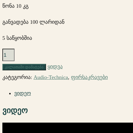
წონა 10 კგ
განვადება 100 ლარიდან
5 საწყობშია
რაოდენობა:
Audio-
ყიდვა
კალათაში დამატება
Technica
კატეგორია:
Audio-Technica
,
ფირსაკრავები
AT-
ვიდეო
LP140XP
ფირსაკრავი
ვიდეო
(Black,
შავი)