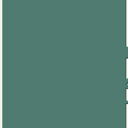
AT-
LP140X
ფირსაკ