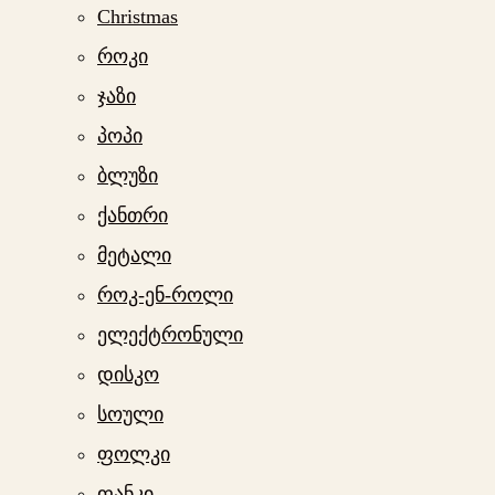
Christmas
როკი
ჯაზი
პოპი
ბლუზი
ქანთრი
მეტალი
როკ-ენ-როლი
ელექტრონული
დისკო
სოული
ფოლკი
ფანკი