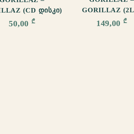
GORILLAZ (2L
LLAZ (CD ᲓᲘᲡᲙᲘ)
₾
₾
149,00
50,00
შოურუმი მუშაობს
სამშაბათი–კვირა 14:00-21
Რ ᲨᲔᲕᲘᲫᲘᲜᲝᲗ
ᲚᲔᲑᲘᲡ ᲨᲔᲤᲐᲡᲔᲑᲐ