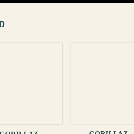
ი
ᲙᲐᲚᲐᲗᲐᲨᲘ ᲓᲐᲛ
ᲚᲐᲗᲐᲨᲘ ᲓᲐᲛᲐᲢᲔᲑᲐ
GORILLAZ 
GORILLAZ –