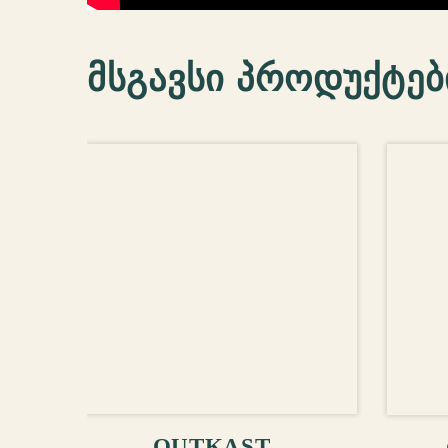
მსგავსი პროდუქტებ
ᲙᲐᲚᲐᲗᲐᲨᲘ ᲓᲐᲛᲐᲢᲔᲑᲐ
ᲙᲐ
OUTKAST –