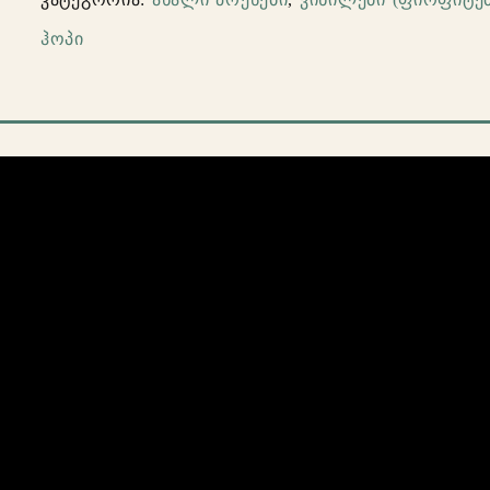
Tribe
ჰოპი
Called
Quest
–
Midnight
Marauders