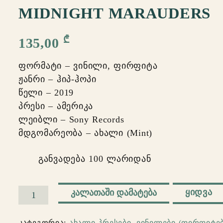
MIDNIGHT MARAUDERS
₾
135,00
ფორმატი – ვინილი, ფირფიტა
ჟანრი – ჰიპ-ჰოპი
წელი – 2019
პრესი – ამერიკა
ლეიბლი – Sony Records
მდგომარეობა – ახალი (Mint)
განვადება 100 ლარიდან
ᲧᲘᲓᲕᲐ
ᲙᲐᲚᲐᲗᲐᲨᲘ ᲓᲐᲛᲐᲢᲔᲑᲐ
რაოდენობა:
A
კატეგორია:
ახალი პრესები
,
ვინილები (ფირფიტებ