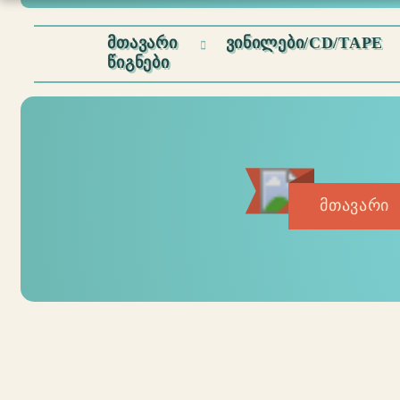
ᲛᲗᲐᲕᲐᲠᲘ
ᲕᲘᲜᲘᲚᲔᲑᲘ/CD/TAPE
ᲬᲘᲒᲜᲔᲑᲘ
მთავარი