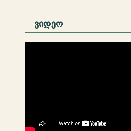
ᲕᲘᲓᲔᲝ