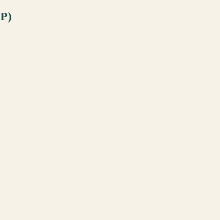
P)
დაგვიკავშირდით
:00
+995 593 91 26 19
@
retromania.ge@gmail.com
თბილისი, გიორგი მაზნიაშვილის
41/27