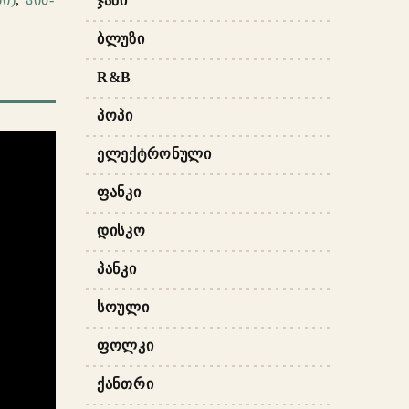
ᲯᲐᲖᲘ
ᲑᲚᲣᲖᲘ
R&B
ᲞᲝᲞᲘ
ᲔᲚᲔᲥᲢᲠᲝᲜᲣᲚᲘ
ᲤᲐᲜᲙᲘ
ᲓᲘᲡᲙᲝ
ᲞᲐᲜᲙᲘ
ᲡᲝᲣᲚᲘ
ᲤᲝᲚᲙᲘ
ᲥᲐᲜᲗᲠᲘ