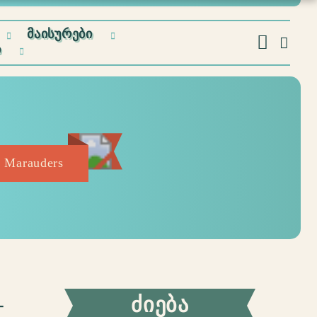
ᲛᲐᲘᲡᲣᲠᲔᲑᲘ
Ი
t Marauders
–
ᲫᲘᲔᲑᲐ