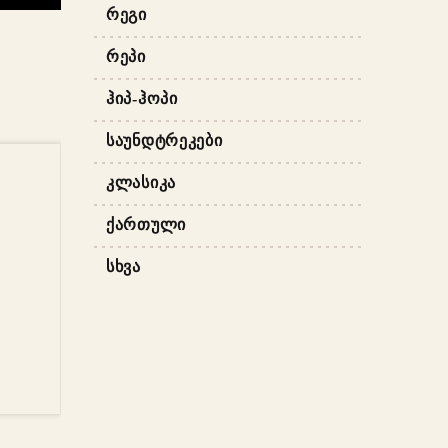
ᲠᲔᲒᲘ
ᲠᲔᲞᲘ
ᲰᲘᲞ-ᲰᲝᲞᲘ
ᲡᲐᲣᲜᲓᲢᲠᲔᲙᲔᲑᲘ
ᲙᲚᲐᲡᲘᲙᲐ
ᲥᲐᲠᲗᲣᲚᲘ
ᲡᲮᲕᲐ
ᲐᲢᲔᲑᲐ
–