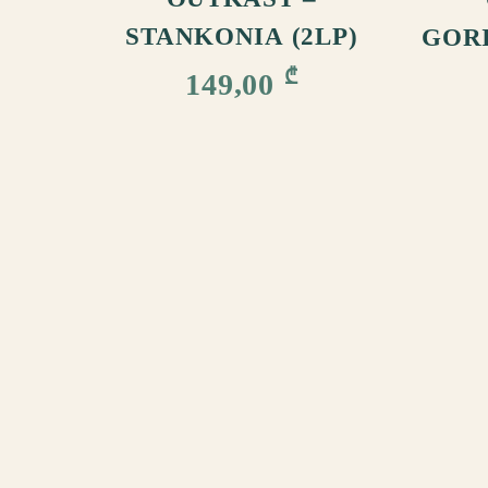
STANKONIA (2LP)
GORI
₾
149,00
ᲩᲕᲔᲜ ᲨᲔᲡᲐᲮᲔᲑ
ᲬᲔᲡᲔᲑᲘ ᲓᲐ ᲞᲘᲠᲝᲑᲔᲑᲘ
ᲛᲘᲬᲝᲓᲔᲑᲘᲡ ᲞᲘᲠᲝᲑᲔᲑᲘ
ᲓᲐᲑᲠᲣᲜᲔᲑᲘᲡ ᲞᲝᲚᲘᲢᲘᲙᲐ
ᲠᲝᲒᲝ
ᲙᲝᲜᲤᲘᲓᲔᲜᲪᲘᲐᲚᲣᲠᲝᲑᲘᲡ
ᲕᲘᲜᲘ
ᲞᲝᲚᲘᲢᲘᲙᲐ