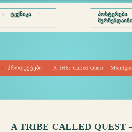
ᲢᲔᲥᲜᲘᲙᲐ
ᲞᲝᲡᲢᲔᲠᲔᲑᲘ
ᲛᲔᲠᲩᲔᲜᲓᲐᲘᲖ
პროდუქტები
A Tribe Called Quest – Midnigh
A TRIBE CALLED QUEST 