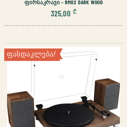
ᲤᲘᲠᲡᲐᲙᲠᲐᲕᲘ – RM02 DARK WOOD
₾
325,00
ფასდაკლება!