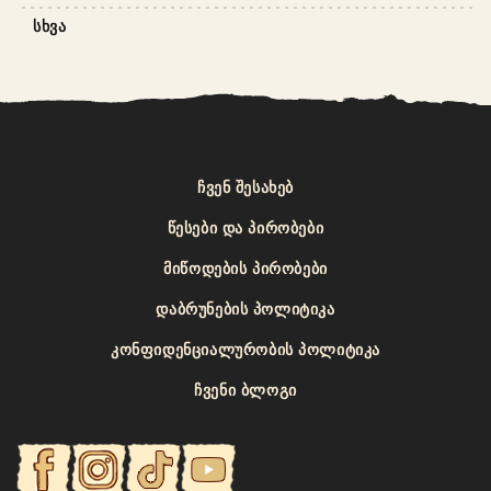
ᲡᲮᲕᲐ
ᲩᲕᲔᲜ ᲨᲔᲡᲐᲮᲔᲑ
ᲬᲔᲡᲔᲑᲘ ᲓᲐ ᲞᲘᲠᲝᲑᲔᲑᲘ
ᲛᲘᲬᲝᲓᲔᲑᲘᲡ ᲞᲘᲠᲝᲑᲔᲑᲘ
ᲓᲐᲑᲠᲣᲜᲔᲑᲘᲡ ᲞᲝᲚᲘᲢᲘᲙᲐ
ᲙᲝᲜᲤᲘᲓᲔᲜᲪᲘᲐᲚᲣᲠᲝᲑᲘᲡ ᲞᲝᲚᲘᲢᲘᲙᲐ
ᲩᲕᲔᲜᲘ ᲑᲚᲝᲒᲘ