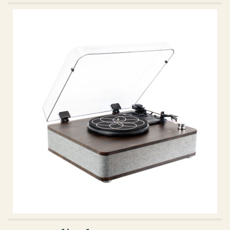
ᲙᲐᲚᲐᲗᲐᲨᲘ ᲓᲐᲛᲐᲢᲔᲑᲐ