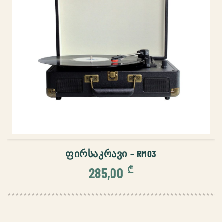
ᲙᲐᲚᲐᲗᲐᲨᲘ ᲓᲐᲛᲐᲢᲔᲑᲐ
ᲤᲘᲠᲡᲐᲙᲠᲐᲕᲘ – RM03
₾
285,00