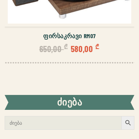
ᲙᲐᲚᲐᲗᲐᲨᲘ ᲓᲐᲛᲐᲢᲔᲑᲐ
ᲤᲘᲠᲡᲐᲙᲠᲐᲕᲘ RM07
Original
Current
₾
₾
650,00
580,00
price
price
was:
is:
650,00 ₾.
580,00 ₾.
ᲫᲘᲔᲑᲐ