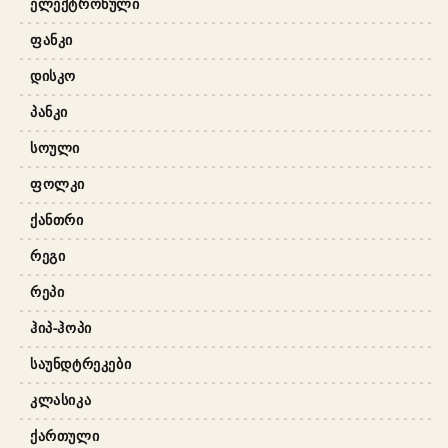
ᲔᲚᲔᲥᲢᲠᲝᲜᲣᲚᲘ
ᲤᲐᲜᲙᲘ
ᲓᲘᲡᲙᲝ
ᲞᲐᲜᲙᲘ
ᲡᲝᲣᲚᲘ
ᲤᲝᲚᲙᲘ
ᲥᲐᲜᲗᲠᲘ
ᲠᲔᲒᲘ
ᲠᲔᲞᲘ
ᲰᲘᲞ-ᲰᲝᲞᲘ
ᲡᲐᲣᲜᲓᲢᲠᲔᲙᲔᲑᲘ
ᲙᲚᲐᲡᲘᲙᲐ
ᲥᲐᲠᲗᲣᲚᲘ