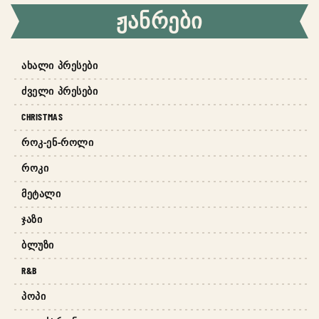
ᲟᲐᲜᲠᲔᲑᲘ
ᲐᲮᲐᲚᲘ ᲞᲠᲔᲡᲔᲑᲘ
ᲫᲕᲔᲚᲘ ᲞᲠᲔᲡᲔᲑᲘ
CHRISTMAS
ᲠᲝᲙ-ᲔᲜ-ᲠᲝᲚᲘ
ᲠᲝᲙᲘ
ᲛᲔᲢᲐᲚᲘ
ᲯᲐᲖᲘ
ᲑᲚᲣᲖᲘ
R&B
ᲞᲝᲞᲘ