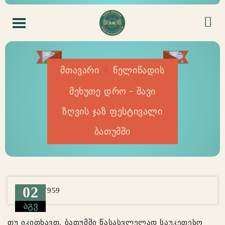
მთავარი
წელიწადის
მეხუთე დრო – შავი
ზღვის ჯაზ ფესტივალი
ბათუმში
02
ᲐᲒᲕ
თუ იკითხავთ, ბათუმში წასასვლელად საუკეთესო