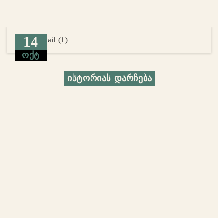
14
ᲝᲥᲢ
ᲘᲡᲢᲝᲠᲘᲐᲡ ᲓᲐᲠᲩᲔᲑᲐ