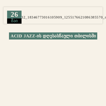
26
ᲛᲐᲘ
ACID JAZZ-ᲘᲡ ᲓᲦᲔᲡᲐᲡᲬᲐᲣᲚᲘ ᲗᲑᲘᲚᲘᲡᲨᲘ