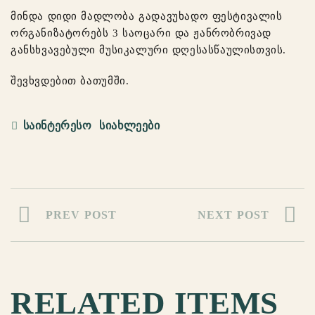
მინდა დიდი მადლობა გადავუხადო ფესტივალის
ორგანიზატორებს 3 საოცარი და ჟანრობრივად
განსხვავებული მუსიკალური დღესასწაულისთვის.
შევხვდებით ბათუმში.
ᲡᲐᲘᲜᲢᲔᲠᲔᲡᲝ
ᲡᲘᲐᲮᲚᲔᲔᲑᲘ
PREV POST
NEXT POST
RELATED ITEMS