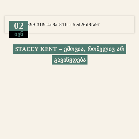
02
ᲘᲕᲜ
STACEY KENT – ᲔᲛᲝᲪᲘᲐ, ᲠᲝᲛᲔᲚᲘᲪ ᲐᲠ 
ᲒᲐᲕᲘᲬᲧᲓᲔᲑᲐ