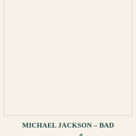
ᲙᲐᲚᲐᲗᲐᲨᲘ ᲓᲐᲛᲐᲢᲔᲑᲐ
MICHAEL JACKSON – BAD