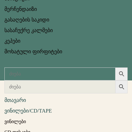
მერჩენდაიზი
გასაღების საკიდი
სასაჩუქრე კალმები
კეპები
მოხატული ფირფიტები
მთავარი
ვინილები/CD/TAPE
ვინილები