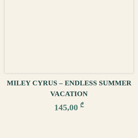
ᲙᲐᲚᲐᲗᲐᲨᲘ ᲓᲐᲛᲐᲢᲔᲑᲐ
MILEY CYRUS – ENDLESS SUMMER
VACATION
₾
145,00