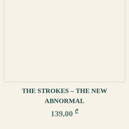
ᲙᲐᲚᲐᲗᲐᲨᲘ ᲓᲐᲛᲐᲢᲔᲑᲐ
THE STROKES – THE NEW
ABNORMAL
₾
139,00