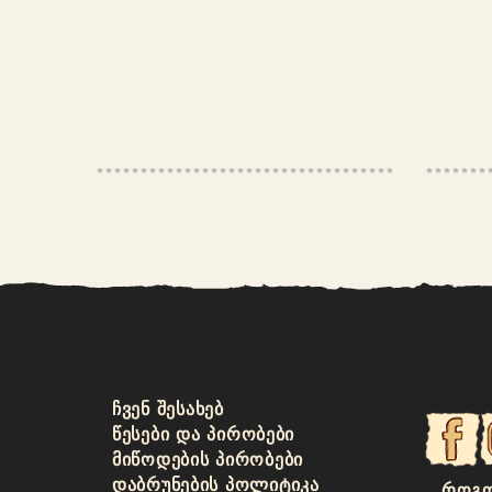
ᲩᲕᲔᲜ ᲨᲔᲡᲐᲮᲔᲑ
ᲬᲔᲡᲔᲑᲘ ᲓᲐ ᲞᲘᲠᲝᲑᲔᲑᲘ
ᲛᲘᲬᲝᲓᲔᲑᲘᲡ ᲞᲘᲠᲝᲑᲔᲑᲘ
ᲓᲐᲑᲠᲣᲜᲔᲑᲘᲡ ᲞᲝᲚᲘᲢᲘᲙᲐ
ᲠᲝᲒᲝ