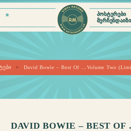
E
ᲞᲝᲡᲢᲔᲠᲔᲑᲘ
ᲛᲔᲠᲩᲔᲜᲓᲐᲘᲖ
ტები
David Bowie – Best Of …Volume Two (Limite
DAVID BOWIE – BEST OF