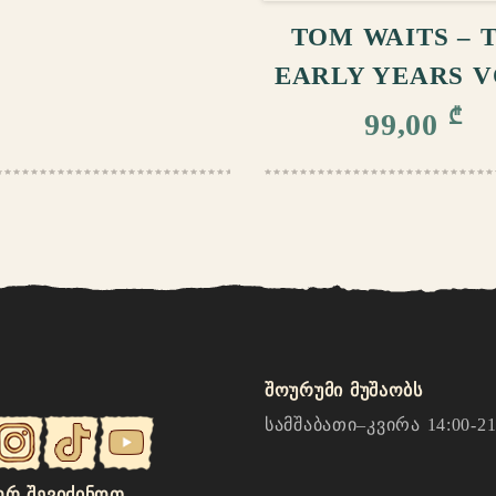
TOM WAITS – 
EARLY YEARS V
₾
99,00
შოურუმი მუშაობს
სამშაბათი–კვირა 14:00-21
Რ ᲨᲔᲕᲘᲫᲘᲜᲝᲗ