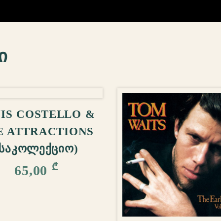
ი
ᲚᲐᲗᲐᲨᲘ ᲓᲐᲛᲐᲢᲔᲑᲐ
IS COSTELLO &
E ATTRACTIONS
(ᲡᲐᲙᲝᲚᲔᲥᲪᲘᲝ)
₾
65,00
ᲙᲐᲚᲐᲗᲐᲨᲘ ᲓᲐᲛ