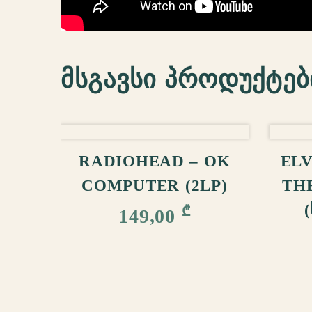
მსგავსი პროდუქტებ
ᲙᲐᲚᲐᲗᲐᲨᲘ ᲓᲐᲛᲐᲢᲔᲑᲐ
ᲙᲐ
RADIOHEAD – OK
ELV
COMPUTER (2LP)
TH
₾
149,00