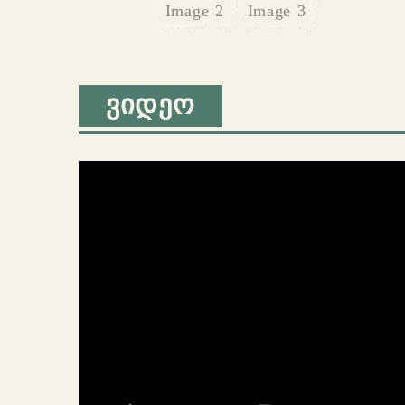
ᲕᲘᲓᲔᲝ