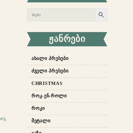
ᲟᲐᲜᲠᲔᲑᲘ
ᲐᲮᲐᲚᲘ ᲞᲠᲔᲡᲔᲑᲘ
ᲫᲕᲔᲚᲘ ᲞᲠᲔᲡᲔᲑᲘ
CHRISTMAS
ᲠᲝᲙ-ᲔᲜ-ᲠᲝᲚᲘ
ᲠᲝᲙᲘ
ი)
,
ᲛᲔᲢᲐᲚᲘ