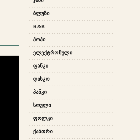
ᲯᲐᲖᲘ
ᲑᲚᲣᲖᲘ
R&B
ᲞᲝᲞᲘ
ᲔᲚᲔᲥᲢᲠᲝᲜᲣᲚᲘ
ᲤᲐᲜᲙᲘ
ᲓᲘᲡᲙᲝ
ᲞᲐᲜᲙᲘ
ᲡᲝᲣᲚᲘ
ᲤᲝᲚᲙᲘ
ᲥᲐᲜᲗᲠᲘ