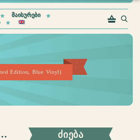
ᲛᲐᲘᲡᲣᲠᲔᲑᲘ
Ი
d Edition, Blue Vinyl)
 …
ᲫᲘᲔᲑᲐ