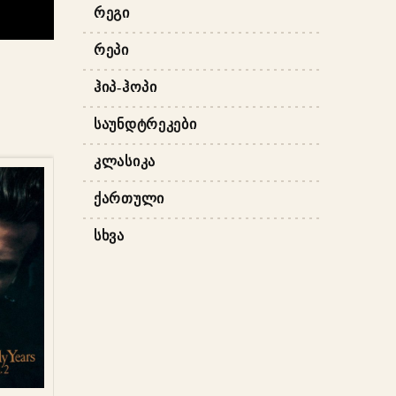
ᲠᲔᲒᲘ
ᲠᲔᲞᲘ
ᲰᲘᲞ-ᲰᲝᲞᲘ
ᲡᲐᲣᲜᲓᲢᲠᲔᲙᲔᲑᲘ
ᲙᲚᲐᲡᲘᲙᲐ
ᲥᲐᲠᲗᲣᲚᲘ
ᲡᲮᲕᲐ
ᲐᲢᲔᲑᲐ