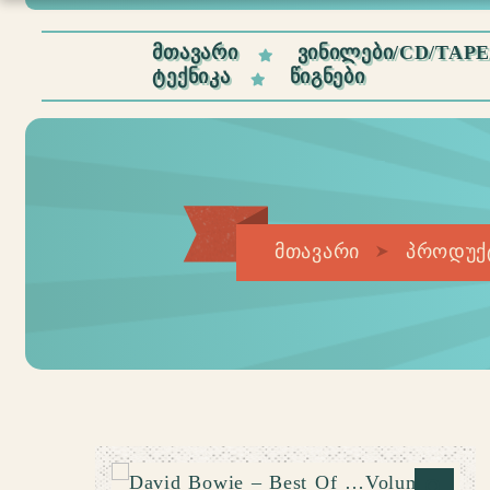
ᲛᲗᲐᲕᲐᲠᲘ
ᲕᲘᲜᲘᲚᲔᲑᲘ/CD/TAP
ᲢᲔᲥᲜᲘᲙᲐ
ᲬᲘᲒᲜᲔᲑᲘ
მთავარი
პროდუქ