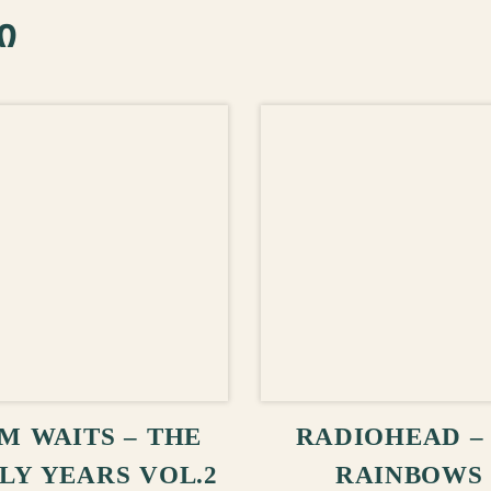
ი
ᲚᲐᲗᲐᲨᲘ ᲓᲐᲛᲐᲢᲔᲑᲐ
ᲙᲐᲚᲐᲗᲐᲨᲘ ᲓᲐᲛ
M WAITS – THE
RADIOHEAD – 
LY YEARS VOL.2
RAINBOWS