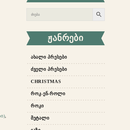
ᲟᲐᲜᲠᲔᲑᲘ
ᲐᲮᲐᲚᲘ ᲞᲠᲔᲡᲔᲑᲘ
ᲫᲕᲔᲚᲘ ᲞᲠᲔᲡᲔᲑᲘ
CHRISTMAS
ᲠᲝᲙ-ᲔᲜ-ᲠᲝᲚᲘ
ᲠᲝᲙᲘ
ი)
,
ᲛᲔᲢᲐᲚᲘ