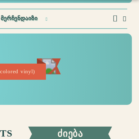
ᲛᲔᲠᲩᲔᲜᲓᲐᲘᲖᲘ
colored vinyl)
ITS
ᲫᲘᲔᲑᲐ