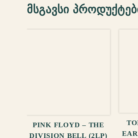
მსგავსი პროდუქტებ
ᲙᲐ
ᲙᲐᲚᲐᲗᲐᲨᲘ ᲓᲐᲛᲐᲢᲔᲑᲐ
TO
PINK FLOYD – THE
EAR
DIVISION BELL (2LP)