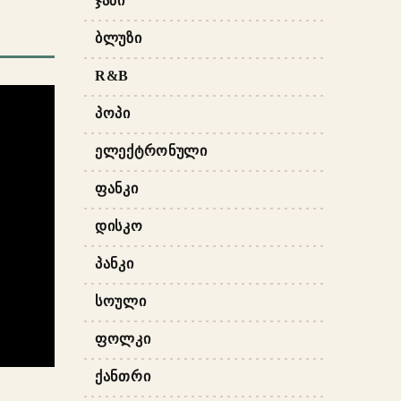
ᲯᲐᲖᲘ
ᲑᲚᲣᲖᲘ
R&B
ᲞᲝᲞᲘ
ᲔᲚᲔᲥᲢᲠᲝᲜᲣᲚᲘ
ᲤᲐᲜᲙᲘ
ᲓᲘᲡᲙᲝ
ᲞᲐᲜᲙᲘ
ᲡᲝᲣᲚᲘ
ᲤᲝᲚᲙᲘ
ᲥᲐᲜᲗᲠᲘ