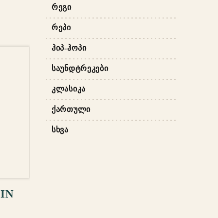
ᲠᲔᲒᲘ
ᲠᲔᲞᲘ
ᲰᲘᲞ-ᲰᲝᲞᲘ
ᲡᲐᲣᲜᲓᲢᲠᲔᲙᲔᲑᲘ
ᲙᲚᲐᲡᲘᲙᲐ
ᲥᲐᲠᲗᲣᲚᲘ
ᲡᲮᲕᲐ
ᲐᲢᲔᲑᲐ
IN