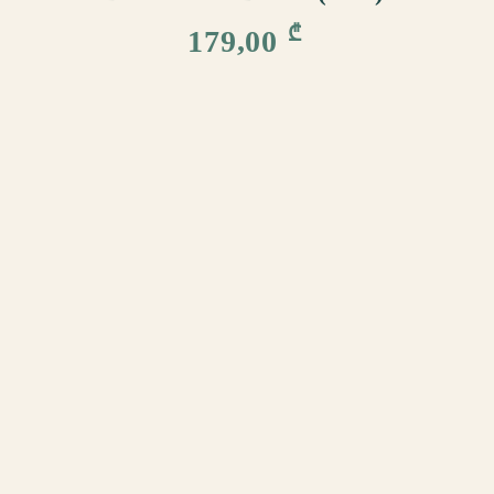
₾
179,00
ᲩᲕᲔᲜ ᲨᲔᲡᲐᲮᲔᲑ
ᲬᲔᲡᲔᲑᲘ ᲓᲐ ᲞᲘᲠᲝᲑᲔᲑᲘ
ᲛᲘᲬᲝᲓᲔᲑᲘᲡ ᲞᲘᲠᲝᲑᲔᲑᲘ
ᲓᲐᲑᲠᲣᲜᲔᲑᲘᲡ ᲞᲝᲚᲘᲢᲘᲙᲐ
ᲠᲝᲒᲝ
ᲙᲝᲜᲤᲘᲓᲔᲜᲪᲘᲐᲚᲣᲠᲝᲑᲘᲡ
ᲕᲘᲜᲘ
ᲞᲝᲚᲘᲢᲘᲙᲐ
ᲡᲐᲙᲝ
ᲩᲕᲔᲜᲘ ᲑᲚᲝᲒᲘ