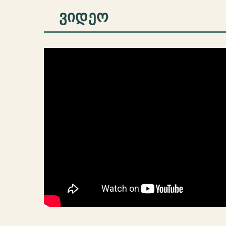
ᲕᲘᲓᲔᲝ