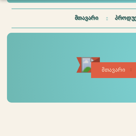
ᲛᲗᲐᲕᲐᲠᲘ
ᲞᲠᲝᲓᲣᲥ
მთავარი