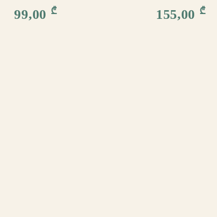
₾
₾
99,00
155,00
შოურუმი მუშაობს
სამშაბათი–კვირა 14:00-21
Რ ᲨᲔᲕᲘᲫᲘᲜᲝᲗ
ᲚᲔᲑᲘᲡ ᲨᲔᲤᲐᲡᲔᲑᲐ
ᲜᲢᲐᲥᲢᲝ ᲒᲕᲔᲠᲓᲘ