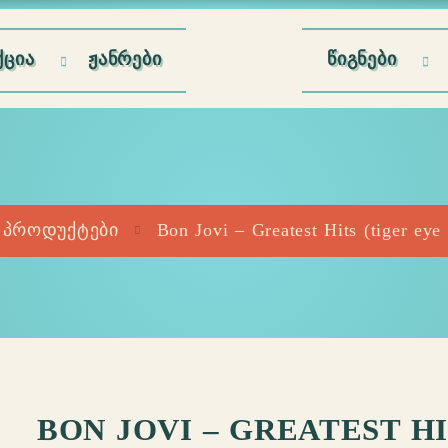
ᲪᲘᲐ
ᲟᲐᲜᲠᲔᲑᲘ
ᲬᲘᲒᲜᲔᲑᲘ
პროდუქტები
Bon Jovi – Greatest Hits (tiger eye 
BON JOVI – GREATEST H