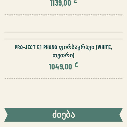
₾
1139,00
ᲙᲐᲚᲐᲗᲐᲨᲘ ᲓᲐᲛᲐᲢᲔᲑᲐ
PRO-JECT E1 PHONO ᲤᲘᲠᲡᲐᲙᲠᲐᲕᲘ (WHITE,
ᲗᲔᲗᲠᲘ)
₾
1049,00
ᲫᲘᲔᲑᲐ