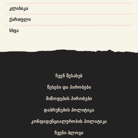
ᲙᲚᲐᲡᲘᲙᲐ
ᲥᲐᲠᲗᲣᲚᲘ
ᲡᲮᲕᲐ
ᲩᲕᲔᲜ ᲨᲔᲡᲐᲮᲔᲑ
ᲬᲔᲡᲔᲑᲘ ᲓᲐ ᲞᲘᲠᲝᲑᲔᲑᲘ
ᲛᲘᲬᲝᲓᲔᲑᲘᲡ ᲞᲘᲠᲝᲑᲔᲑᲘ
ᲓᲐᲑᲠᲣᲜᲔᲑᲘᲡ ᲞᲝᲚᲘᲢᲘᲙᲐ
ᲙᲝᲜᲤᲘᲓᲔᲜᲪᲘᲐᲚᲣᲠᲝᲑᲘᲡ ᲞᲝᲚᲘᲢᲘᲙᲐ
ᲩᲕᲔᲜᲘ ᲑᲚᲝᲒᲘ