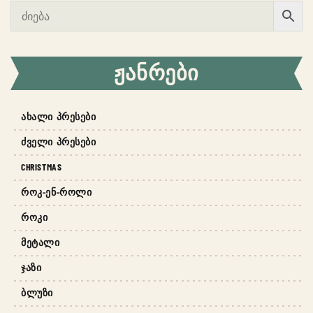
ᲟᲐᲜᲠᲔᲑᲘ
ᲐᲮᲐᲚᲘ ᲞᲠᲔᲡᲔᲑᲘ
ᲫᲕᲔᲚᲘ ᲞᲠᲔᲡᲔᲑᲘ
CHRISTMAS
ᲠᲝᲙ-ᲔᲜ-ᲠᲝᲚᲘ
ᲠᲝᲙᲘ
ᲛᲔᲢᲐᲚᲘ
ᲯᲐᲖᲘ
ᲑᲚᲣᲖᲘ