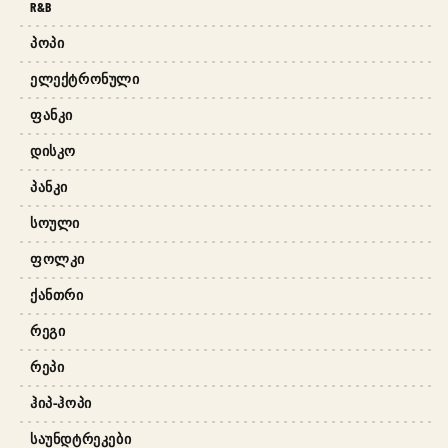
R&B
ᲞᲝᲞᲘ
ᲔᲚᲔᲥᲢᲠᲝᲜᲣᲚᲘ
ᲤᲐᲜᲙᲘ
ᲓᲘᲡᲙᲝ
ᲞᲐᲜᲙᲘ
ᲡᲝᲣᲚᲘ
ᲤᲝᲚᲙᲘ
ᲥᲐᲜᲗᲠᲘ
ᲠᲔᲒᲘ
ᲠᲔᲞᲘ
ᲰᲘᲞ-ᲰᲝᲞᲘ
ᲡᲐᲣᲜᲓᲢᲠᲔᲙᲔᲑᲘ