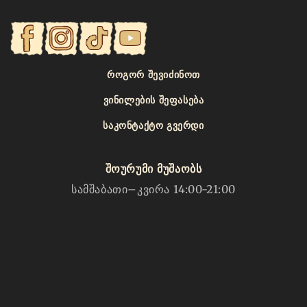
ᲠᲝᲒᲝᲠ ᲨᲔᲕᲘᲫᲘᲜᲝᲗ
ᲕᲘᲜᲘᲚᲔᲑᲘᲡ ᲨᲔᲤᲐᲡᲔᲑᲐ
ᲡᲐᲙᲝᲜᲢᲐᲥᲢᲝ ᲒᲕᲔᲠᲓᲘ
შოურუმი მუშაობს
სამშაბათი–კვირა 14:00-21:00