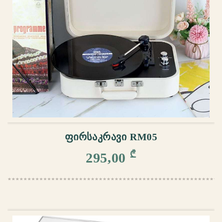
ᲙᲐᲚᲐᲗᲐᲨᲘ ᲓᲐᲛᲐᲢᲔᲑᲐ
ᲤᲘᲠᲡᲐᲙᲠᲐᲕᲘ RM05
₾
295,00