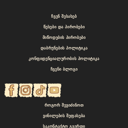
ᲩᲕᲔᲜ ᲨᲔᲡᲐᲮᲔᲑ
ᲬᲔᲡᲔᲑᲘ ᲓᲐ ᲞᲘᲠᲝᲑᲔᲑᲘ
ᲛᲘᲬᲝᲓᲔᲑᲘᲡ ᲞᲘᲠᲝᲑᲔᲑᲘ
ᲓᲐᲑᲠᲣᲜᲔᲑᲘᲡ ᲞᲝᲚᲘᲢᲘᲙᲐ
ᲙᲝᲜᲤᲘᲓᲔᲜᲪᲘᲐᲚᲣᲠᲝᲑᲘᲡ ᲞᲝᲚᲘᲢᲘᲙᲐ
ᲩᲕᲔᲜᲘ ᲑᲚᲝᲒᲘ
ᲠᲝᲒᲝᲠ ᲨᲔᲕᲘᲫᲘᲜᲝᲗ
ᲕᲘᲜᲘᲚᲔᲑᲘᲡ ᲨᲔᲤᲐᲡᲔᲑᲐ
ᲡᲐᲙᲝᲜᲢᲐᲥᲢᲝ ᲒᲕᲔᲠᲓᲘ