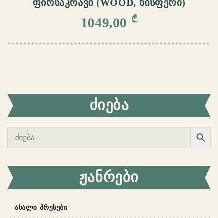
ᲤᲘᲠᲡᲐᲙᲠᲐᲕᲘ (WOOD, ᲮᲘᲡᲤᲔᲠᲘ)
₾
1049,00
ᲫᲘᲔᲑᲐ
ᲟᲐᲜᲠᲔᲑᲘ
ᲐᲮᲐᲚᲘ ᲞᲠᲔᲡᲔᲑᲘ