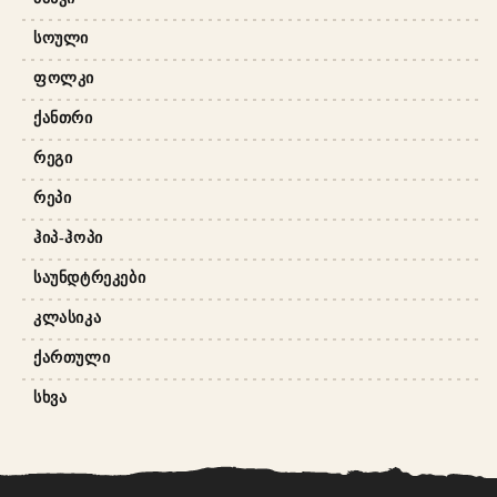
ᲡᲝᲣᲚᲘ
ᲤᲝᲚᲙᲘ
ᲥᲐᲜᲗᲠᲘ
ᲠᲔᲒᲘ
ᲠᲔᲞᲘ
ᲰᲘᲞ-ᲰᲝᲞᲘ
ᲡᲐᲣᲜᲓᲢᲠᲔᲙᲔᲑᲘ
ᲙᲚᲐᲡᲘᲙᲐ
ᲥᲐᲠᲗᲣᲚᲘ
ᲡᲮᲕᲐ