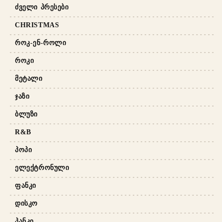
ᲫᲕᲔᲚᲘ ᲞᲠᲔᲡᲔᲑᲘ
CHRISTMAS
ᲠᲝᲙ-ᲔᲜ-ᲠᲝᲚᲘ
ᲠᲝᲙᲘ
ᲛᲔᲢᲐᲚᲘ
ᲯᲐᲖᲘ
ᲑᲚᲣᲖᲘ
R&B
ᲞᲝᲞᲘ
ᲔᲚᲔᲥᲢᲠᲝᲜᲣᲚᲘ
ᲤᲐᲜᲙᲘ
ᲓᲘᲡᲙᲝ
ᲞᲐᲜᲙᲘ