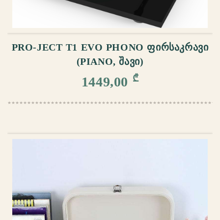
ᲙᲐᲚᲐᲗᲐᲨᲘ ᲓᲐᲛᲐᲢᲔᲑᲐ
PRO-JECT T1 EVO PHONO ᲤᲘᲠᲡᲐᲙᲠᲐᲕᲘ
(PIANO, ᲨᲐᲕᲘ)
₾
1449,00