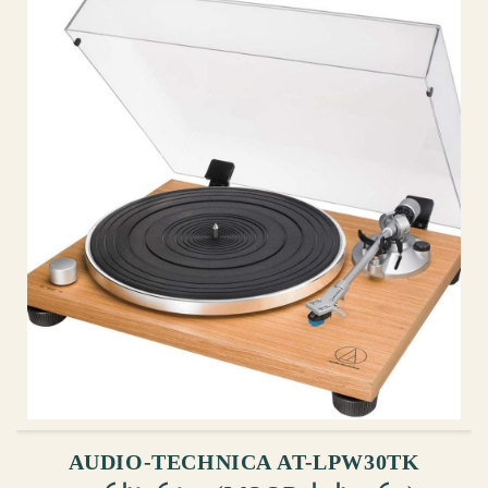
ᲙᲐᲚᲐᲗᲐᲨᲘ ᲓᲐᲛᲐᲢᲔᲑᲐ
AUDIO-TECHNICA AT-LPW30TK